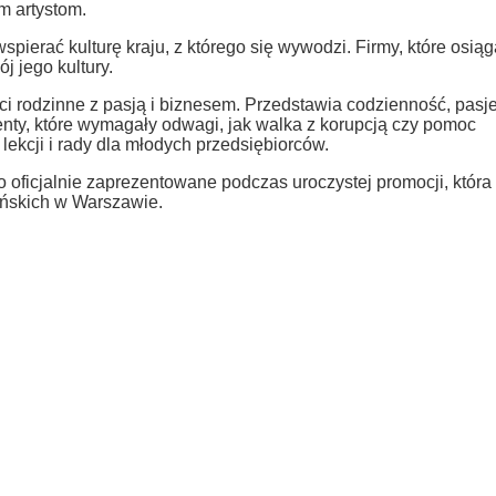
m artystom.
pierać kulturę kraju, z którego się wywodzi. Firmy, które osiąg
 jego kultury.
ści rodzinne z pasją i biznesem. Przedstawia codzienność, pasje
enty, które wymagały odwagi, jak walka z korupcją czy pomoc
ekcji i rady dla młodych przedsiębiorców.
o oficjalnie zaprezentowane podczas uroczystej promocji, która
ańskich w Warszawie.