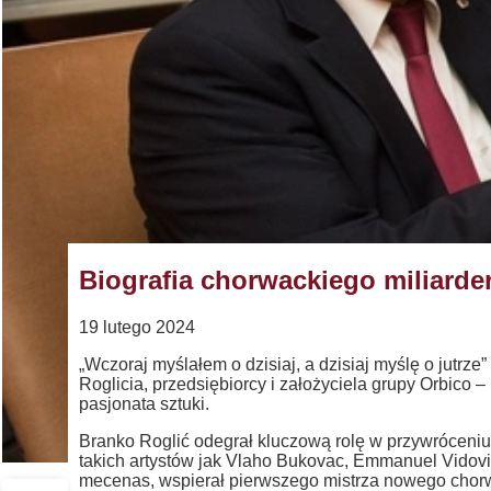
Biografia chorwackiego miliarde
19 lutego 2024
„Wczoraj myślałem o dzisiaj, a dzisiaj myślę o jutrze
Roglicia, przedsiębiorcy i założyciela grupy Orbico 
pasjonata sztuki.
Branko Roglić odegrał kluczową rolę w przywróceniu
takich artystów jak Vlaho Bukovac, Emmanuel Vidovic
mecenas, wspierał pierwszego mistrza nowego chor