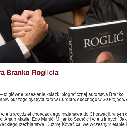
ra Branko Roglicia
” – to główne przesłanie książki biograficznej autorstwa Branko
– największego dystrybutora w Europie, obecnego w 20 krajach, 
 wielu arcydzieł chorwackiego malarstwa do Chorwacji, w tym d
, Antun Masle, Edo Murtić, Miljenko Stančić i wielu innych. Ja
wackiego rzeźbiarstwa, Kuzmę Kovačića, we wczesnym etapie 