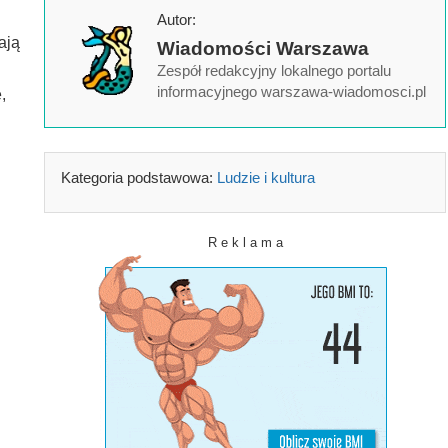
Autor:
ają
Wiadomości Warszawa
Zespół redakcyjny lokalnego portalu
informacyjnego warszawa-wiadomosci.pl
,
Kategoria podstawowa:
Ludzie i kultura
R e k l a m a