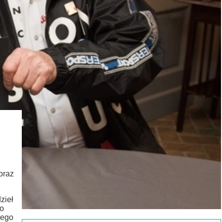
oraz
zieł
ko
jego