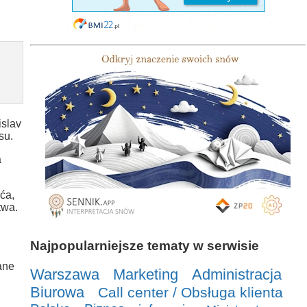
islav
su.
a
ća,
twa.
Najpopularniejsze tematy w serwisie
ane
Warszawa
Marketing
Administracja
Biurowa
Call center / Obsługa klienta