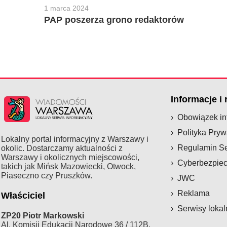
1 marca 2024
PAP poszerza grono redaktorów
Informacje i
Obowiązek i
Polityka Pryw
Lokalny portal informacyjny z Warszawy i
Regulamin S
okolic. Dostarczamy aktualności z
Warszawy i okolicznych miejscowości,
Cyberbezpie
takich jak Mińsk Mazowiecki, Otwock,
Piaseczno czy Pruszków.
JWC
Reklama
Właściciel
Serwisy lokal
ZP20 Piotr Markowski
Al. Komisji Edukacji Narodowe 36 / 112B,