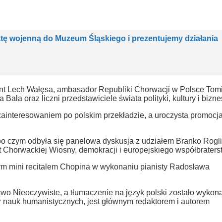
ę wojenną do Muzeum Śląskiego i prezentujemy działania
ent Lech Wałęsa, ambasador Republiki Chorwacji w Polsce Tom
la oraz liczni przedstawiciele świata polityki, kultury i bizne
zainteresowaniem po polskim przekładzie, a uroczysta promocj
o czym odbyła się panelowa dyskusja z udziałem Branko Rogli
t Chorwackiej Wiosny, demokracji i europejskiego współbraters
tym mini recitalem Chopina w wykonaniu pianisty Radosława
wo Nieoczywiste, a tłumaczenie na język polski zostało wykon
or nauk humanistycznych, jest głównym redaktorem i autorem