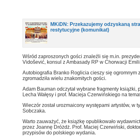
MKiDN: Przekazujemy odzyskaną strat
restytucyjne (komunikat)
Wśród zaproszonych gości znaleźli się m.in. prezyd
Vidošević, konsul z Ambasady RP w Chorwacji Emilia Ba
Autobiografia Branko Roglicia cieszy się ogromnym 
zgromadziła wielu znakomitych gości.
Adam Bauman odczytał wybrane fragmenty książki, p
Lecha Wałęsy i prof. Macieja Czerwińskiego na tema
Wieczór został urozmaicony występami artystów, w 
Sobczaka.
Warto zauważyć, że książkę opublikowało wydawnict
przez Joannę Dróżdż. Prof. Maciej Czerwiński, dokt
przypisów do polskiego wydania.