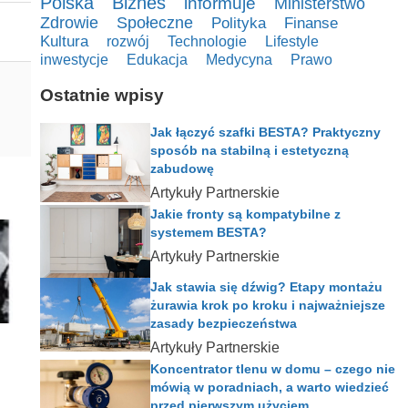
Polska
Biznes
informuje
Ministerstwo
Zdrowie
Społeczne
Polityka
Finanse
Kultura
rozwój
Technologie
Lifestyle
inwestycje
Edukacja
Medycyna
Prawo
Ostatnie wpisy
Jak łączyć szafki BESTA? Praktyczny
sposób na stabilną i estetyczną
zabudowę
Artykuły Partnerskie
Jakie fronty są kompatybilne z
systemem BESTA?
Artykuły Partnerskie
Jak stawia się dźwig? Etapy montażu
żurawia krok po kroku i najważniejsze
zasady bezpieczeństwa
Artykuły Partnerskie
Koncentrator tlenu w domu – czego nie
mówią w poradniach, a warto wiedzieć
przed pierwszym użyciem