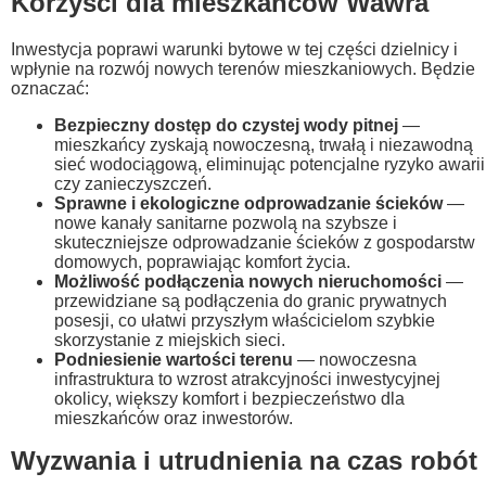
Korzyści dla mieszkańców Wawra
Inwestycja poprawi warunki bytowe w tej części dzielnicy i
wpłynie na rozwój nowych terenów mieszkaniowych. Będzie
oznaczać:
Bezpieczny dostęp do czystej wody pitnej
—
mieszkańcy zyskają nowoczesną, trwałą i niezawodną
sieć wodociągową, eliminując potencjalne ryzyko awarii
czy zanieczyszczeń.
Sprawne i ekologiczne odprowadzanie ścieków
—
nowe kanały sanitarne pozwolą na szybsze i
skuteczniejsze odprowadzanie ścieków z gospodarstw
domowych, poprawiając komfort życia.
Możliwość podłączenia nowych nieruchomości
—
przewidziane są podłączenia do granic prywatnych
posesji, co ułatwi przyszłym właścicielom szybkie
skorzystanie z miejskich sieci.
Podniesienie wartości terenu
— nowoczesna
infrastruktura to wzrost atrakcyjności inwestycyjnej
okolicy, większy komfort i bezpieczeństwo dla
mieszkańców oraz inwestorów.
Wyzwania i utrudnienia na czas robót