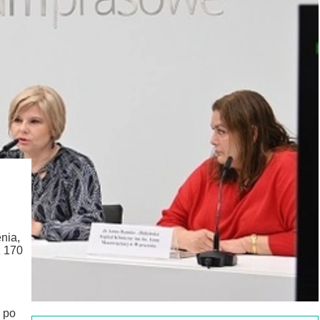
nia,
ż 170
 po