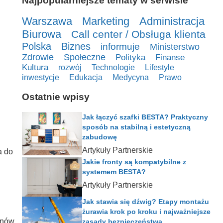
Najpopularniejsze tematy w serwisie
Warszawa
Marketing
Administracja
Biurowa
Call center / Obsługa klienta
Polska
Biznes
informuje
Ministerstwo
Zdrowie
Społeczne
Polityka
Finanse
Kultura
rozwój
Technologie
Lifestyle
inwestycje
Edukacja
Medycyna
Prawo
Ostatnie wpisy
Jak łączyć szafki BESTA? Praktyczny
sposób na stabilną i estetyczną
zabudowę
Artykuły Partnerskie
a do
Jakie fronty są kompatybilne z
systemem BESTA?
Artykuły Partnerskie
Jak stawia się dźwig? Etapy montażu
żurawia krok po kroku i najważniejsze
onów
zasady bezpieczeństwa