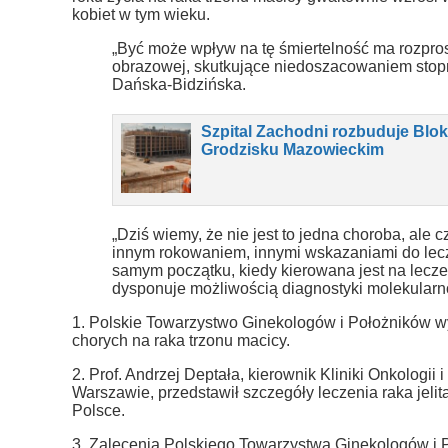
kobiet w tym wieku.
„Być może wpływ na tę śmiertelność ma rozpros
obrazowej, skutkujące niedoszacowaniem stop
Dańska-Bidzińska.
Szpital Zachodni rozbuduje Blo
Grodzisku Mazowieckim
„Dziś wiemy, że nie jest to jedna choroba, ale 
innym rokowaniem, innymi wskazaniami do lecz
samym początku, kiedy kierowana jest na leczen
dysponuje możliwością diagnostyki molekularno
1. Polskie Towarzystwo Ginekologów i Położników w
chorych na raka trzonu macicy.
2. Prof. Andrzej Deptała, kierownik Kliniki Onkologi
Warszawie, przedstawił szczegóły leczenia raka jelit
Polsce.
3. Zalecenia Polskiego Towarzystwa Ginekologów i P