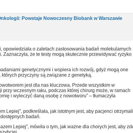
Onkologii: Powstaje Nowoczesny Biobank w Warszawie
i, opowiedziała o zaletach zastosowania badań molekularnych
si. Zaznaczyła, że te testy mogą skutecznie przewidywać ryzyko
badaniami genetycznymi i wspiera ich rozwój, gdyż mogą one
 których przyczyny są związane z genetyką.
nowotworem jest dla nas kluczowa. Przede wszystkim w
acji przy wczesnym raku, podczas której chirurg może, w ramach
mię i wyleczyć daną osobę z nowotworu” – tłumaczyła
epiej”, podkreślała, jak istotnym jest, aby pacjenci otrzymali
h dostępnych badań.
zem Lepiej”, mówiła o tym, jak ważne dla chorych jest, aby zd
szybciej.