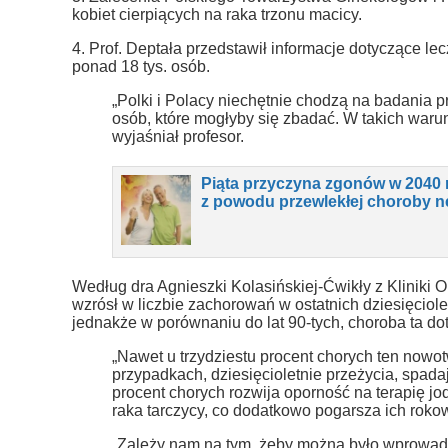
kobiet cierpiących na raka trzonu macicy.
4. Prof. Deptała przedstawił informacje dotyczące le
ponad 18 tys. osób.
„Polki i Polacy niechętnie chodzą na badania p
osób, które mogłyby się zbadać. W takich warun
wyjaśniał profesor.
Piąta przyczyna zgonów w 2040 
z powodu przewlekłej choroby n
Według dra Agnieszki Kolasińskiej-Ćwikły z Kliniki O
wzrósł w liczbie zachorowań w ostatnich dziesięciole
jednakże w porównaniu do lat 90-tych, choroba ta dot
„Nawet u trzydziestu procent chorych ten nowo
przypadkach, dziesięcioletnie przeżycia, spadaj
procent chorych rozwija oporność na terapię j
raka tarczycy, co dodatkowo pogarsza ich rokow
„Zależy nam na tym, żeby można było wprowadz