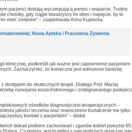
órym pacjenci dostają wyczerpującą pomoc i wsparcie. Trudno
 choroby, gdy ciągle towarzyszy im stres i napięcie, by to
inni mieć zrobione” – zaapelowała Anna Kupiecka.
erniakowskiej: Nowa Apteka i Pracownia Żywienia
gii klinicznej, podkreślił jak ważne jest zapewnienie pacjentom
nych. Zaznaczył też, że konieczne jest wdrożenie bardziej
 dostępem do skutecznych terapii. Dlatego Prof. Maciej
 potrzebę rozwijania wszechstronnego i zintegrowanego podejści
ompleksowych ośrodków diagnostyczno-terapeutycznych –
ontrola jakości leczenia oraz nowoczesne kształcenie nie tylko
 najczęstszy kontakt z pacjentami” – dodał.
dwóch dekad problem zachorowań i zgonów kobiet powyżej 65.
w Polsce. Co gorsza, jest to jedna z najczęstszych przyczyn zg