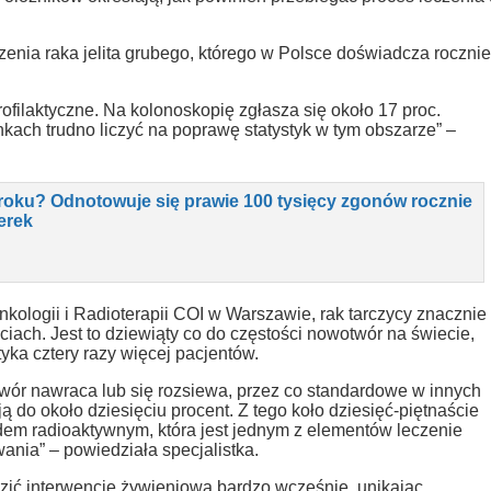
czenia raka jelita grubego, którego w Polsce doświadcza rocznie
rofilaktyczne. Na kolonoskopię zgłasza się około 17 proc.
kach trudno liczyć na poprawę statystyk w tym obszarze” –
roku? Odnotowuje się prawie 100 tysięcy zgonów rocznie
erek
nkologii i Radioterapii COI w Warszawie, rak tarczycy znacznie
ciach. Jest to dziewiąty co do częstości nowotwór na świecie,
yka cztery razy więcej pacjentów.
twór nawraca lub się rozsiewa, przez co standardowe w innych
ą do około dziesięciu procent. Z tego koło dziesięć-piętnaście
odem radioaktywnym, która jest jednym z elementów leczenie
ania” – powiedziała specjalistka.
ić interwencję żywieniową bardzo wcześnie, unikając