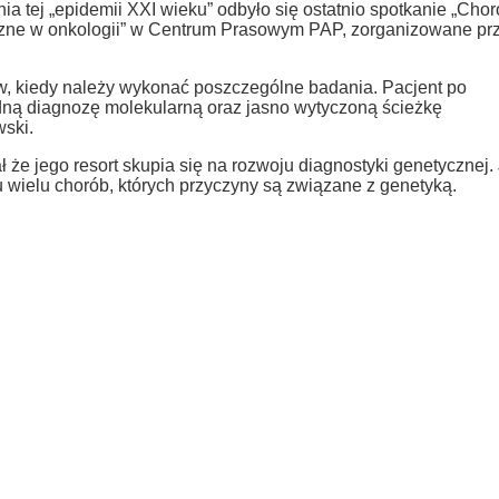
 tej „epidemii XXI wieku” odbyło się ostatnio spotkanie „Cho
yczne w onkologii” w Centrum Prasowym PAP, zorganizowane pr
w, kiedy należy wykonać poszczególne badania. Pacjent po
ną diagnozę molekularną oraz jasno wytyczoną ścieżkę
wski.
 że jego resort skupia się na rozwoju diagnostyki genetycznej. 
wielu chorób, których przyczyny są związane z genetyką.