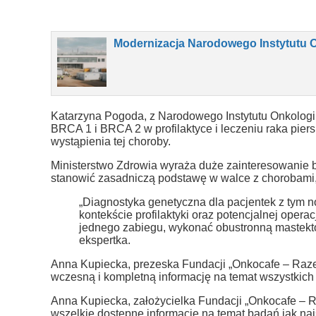
Modernizacja Narodowego Instytutu 
Katarzyna Pogoda, z Narodowego Instytutu Onkologi
BRCA 1 i BRCA 2 w profilaktyce i leczeniu raka pier
wystąpienia tej choroby.
Ministerstwo Zdrowia wyraża duże zainteresowanie 
stanowić zasadniczą podstawę w walce z chorobami,
„Diagnostyka genetyczna dla pacjentek z tym 
kontekście profilaktyki oraz potencjalnej oper
jednego zabiegu, wykonać obustronną mastekto
ekspertka.
Anna Kupiecka, prezeska Fundacji „Onkocafe – Razem L
wczesną i kompletną informację na temat wszystkic
Anna Kupiecka, założycielka Fundacji „Onkocafe – Ra
wszelkie dostępne informacje na temat badań jak naj