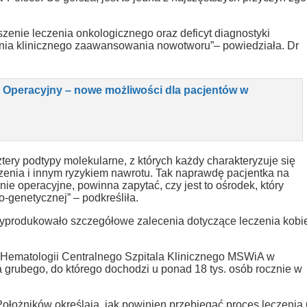
zenie leczenia onkologicznego oraz deficyt diagnostyki
nia klinicznego zaawansowania nowotworu”– powiedziała. Dr
k Operacyjny – nowe możliwości dla pacjentów w
cztery podtypy molekularne, z których każdy charakteryzuje się
enia i innym ryzykiem nawrotu. Tak naprawdę pacjentka na
ie operacyjne, powinna zapytać, czy jest to ośrodek, który
-genetycznej” – podkreśliła.
yprodukowało szczegółowe zalecenia dotyczące leczenia kobi
i i Hematologii Centralnego Szpitala Klinicznego MSWiA w
a grubego, do którego dochodzi u ponad 18 tys. osób rocznie w
ołożników określają, jak powinien przebiegać proces leczenia 