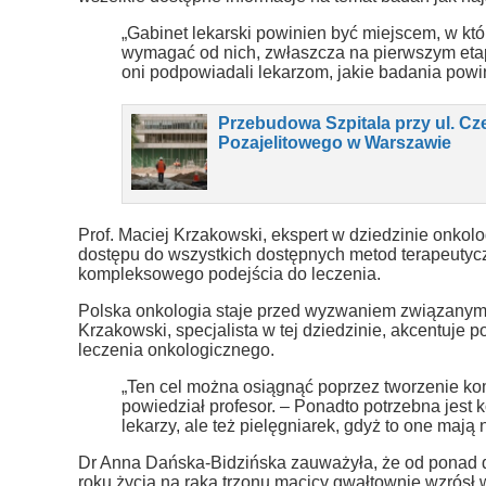
„Gabinet lekarski powinien być miejscem, w kt
wymagać od nich, zwłaszcza na pierwszym etapie
oni podpowiadali lekarzom, jakie badania pow
Przebudowa Szpitala przy ul. Cz
Pozajelitowego w Warszawie
Prof. Maciej Krzakowski, ekspert w dziedzinie onkolo
dostępu do wszystkich dostępnych metod terapeutycz
kompleksowego podejścia do leczenia.
Polska onkologia staje przed wyzwaniem związanym z
Krzakowski, specjalista w tej dziedzinie, akcentuje
leczenia onkologicznego.
„Ten cel można osiągnąć poprzez tworzenie k
powiedział profesor. – Ponadto potrzebna jest k
lekarzy, ale też pielęgniarek, gdyż to one mają
Dr Anna Dańska-Bidzińska zauważyła, że od ponad 
roku życia na raka trzonu macicy gwałtownie wzrósł 