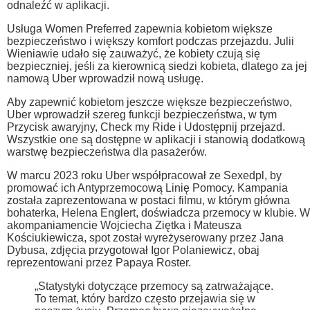
odnaleźć w aplikacji.
Usługa Women Preferred zapewnia kobietom większe
bezpieczeństwo i większy komfort podczas przejazdu. Julii
Wieniawie udało się zauważyć, że kobiety czują się
bezpieczniej, jeśli za kierownicą siedzi kobieta, dlatego za jej
namową Uber wprowadził nową usługę.
Aby zapewnić kobietom jeszcze większe bezpieczeństwo,
Uber wprowadził szereg funkcji bezpieczeństwa, w tym
Przycisk awaryjny, Check my Ride i Udostępnij przejazd.
Wszystkie one są dostępne w aplikacji i stanowią dodatkową
warstwę bezpieczeństwa dla pasażerów.
W marcu 2023 roku Uber współpracował ze Sexedpl, by
promować ich Antyprzemocową Linię Pomocy. Kampania
została zaprezentowana w postaci filmu, w którym główna
bohaterka, Helena Englert, doświadcza przemocy w klubie. W
akompaniamencie Wojciecha Ziętka i Mateusza
Kościukiewicza, spot został wyreżyserowany przez Jana
Dybusa, zdjęcia przygotował Igor Polaniewicz, obaj
reprezentowani przez Papaya Roster.
„Statystyki dotyczące przemocy są zatrważające.
To temat, który bardzo często przejawia się w