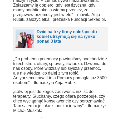
naszym życiu. Przemoc bywa niezauważalna.
Zgłaszamy ją dopiero, gdy jest fizyczna, gdy
mamy podbite oko, a wiemy przecież, że
przejawów przemocy jest wiele” – mówiła Anja
Rubik, założycielka i prezeska Fundacji Sexed.pl.
Dwie na trzy firmy należące do
kobiet utrzymują się na rynku
ponad 3 lata
„Do problemu przemocy powinniśmy podchodzić z
trzech stron: ofiary, sprawcy, świadka. Dzwonią do
nas osoby, które widziały lub słyszały przemoc,
ale nie wiedzą, co dalej z tym robić.
Antyprzemocowa Linia Pomocy pomogła już 3500
osobom” – tłumaczyła Anja Rubik.
„Łatwiej jest do kogoś zadzwonić niż iść do
terapeuty. Słuchamy, czego ofiara potrzebuje, czy
chce wyciągnąć konsekwencje czy porozmawiać.
Tam są emocje, płacz, poczucie winy” – tłumaczył
Michał Muskała.