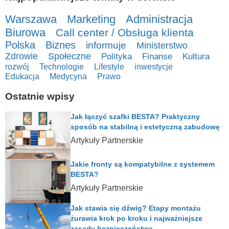
Warszawa
Marketing
Administracja
Biurowa
Call center / Obsługa klienta
Polska
Biznes
informuje
Ministerstwo
Zdrowie
Społeczne
Polityka
Finanse
Kultura
rozwój
Technologie
Lifestyle
inwestycje
Edukacja
Medycyna
Prawo
Ostatnie wpisy
Jak łączyć szafki BESTA? Praktyczny
sposób na stabilną i estetyczną zabudowę
Artykuły Partnerskie
Jakie fronty są kompatybilne z systemem
BESTA?
Artykuły Partnerskie
Jak stawia się dźwig? Etapy montażu
żurawia krok po kroku i najważniejsze
zasady bezpieczeństwa