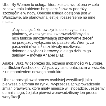
Uber By Women to usługa, która została wdrożona w celu
zapewnienia kobietom bezpieczeństwa w podróży,
szczególnie w nocy. Obecnie usługa dostępna jest w
Warszawie, ale planowana jest jej rozszerzenie na inne
miasta.
„Aby zachęcić kierowczynie do korzystania z
platformy, w zeszłym roku wprowadziliśmy dla
nich funkcję umożliwiającą przyjmowanie zleceń
na przejazdy wyłącznie od pasażerek. Wiemy, że
pasażerki również oczekiwały możliwości
dokonania wyboru kierowcy, dlatego dziś im go
daliśmy” – mówiła Anabel Diaz.
Anabel Diaz, Wiceprezes ds. biznesu mobilności w Europie,
na Bliskim Wschodzie i Afryce, wyraziła entuzjazm w związku
z uruchomieniem nowego produktu:
Uber zapoczątkował proces osobistej weryfikacji jako
pierwsza platforma na rynku, wyprzedzając wprowadzenie
zmian prawnych, które miały miejsce w listopadzie. Jesteśmy
dumni z tego, że jako pierwsi wprowadziliśmy ten proces
weryfikacji.