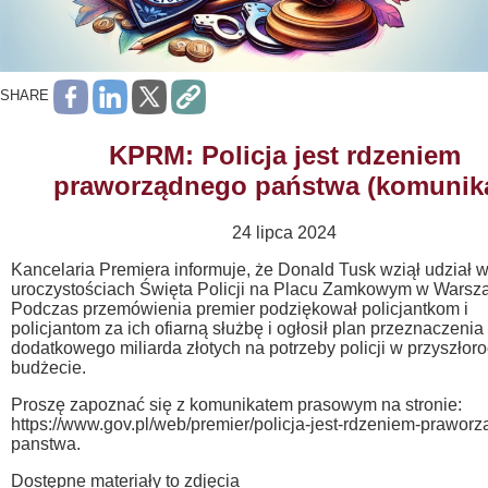
SHARE
KPRM: Policja jest rdzeniem
praworządnego państwa (komunika
24 lipca 2024
Kancelaria Premiera informuje, że Donald Tusk wziął udział 
uroczystościach Święta Policji na Placu Zamkowym w Warsz
Podczas przemówienia premier podziękował policjantkom i
policjantom za ich ofiarną służbę i ogłosił plan przeznaczenia
dodatkowego miliarda złotych na potrzeby policji w przyszło
budżecie.
Proszę zapoznać się z komunikatem prasowym na stronie:
https://www.gov.pl/web/premier/policja-jest-rdzeniem-prawor
panstwa.
Dostępne materiały to zdjęcia