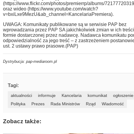
(https://www.flickr.com/photos/premierrp/albums/7217772031
oraz wideo (https://www.youtube.com/watch?
v=bxiLxe9MezU&ab_channel=KancelariaPremiera).
UWAGA: Komunikaty publikowane są w serwisie PAP bez
wprowadzania przez PAP SA jakichkolwiek zmian w ich treści
formie dostarczonej przez nadawcę. Nadawca komunikatu po
odpowiedzialność za jego treść – z zastrzeżeniem postanowie
ust. 2 ustawy prawo prasowe.(PAP)
Dystrybucja: pap-mediaroom.pl
Tagi:
aktualności
informuje
Kancelaria
komunikat
ogłoszenie
Polityka
Prezes
Rada Ministrów
Rząd
Wiadomość
Zobacz także: