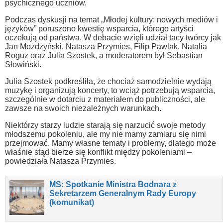
psychicznego uczniów.
Podczas dyskusji na temat „Młodej kultury: nowych mediów i
języków” poruszono kwestię wsparcia, którego artyści
oczekują od państwa. W debacie wzięli udział tacy twórcy jak
Jan Możdżyński, Natasza Przymies, Filip Pawlak, Natalia
Roguz oraz Julia Szostek, a moderatorem był Sebastian
Słowiński.
Julia Szostek podkreśliła, że chociaż samodzielnie wydają
muzykę i organizują koncerty, to wciąż potrzebują wsparcia,
szczególnie w dotarciu z materiałem do publiczności, ale
zawsze na swoich niezależnych warunkach.
Niektórzy starzy ludzie starają się narzucić swoje metody
młodszemu pokoleniu, ale my nie mamy zamiaru się nimi
przejmować. Mamy własne tematy i problemy, dlatego może
właśnie stąd bierze się konflikt między pokoleniami –
powiedziała Natasza Przymies.
MS: Spotkanie Ministra Bodnara z
Sekretarzem Generalnym Rady Europy
(komunikat)