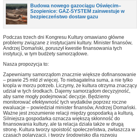
Budowa nowego gazociągu Oświęcim–
Szopienice: GAZ-SYSTEM zainwestuje w
bezpieczeństwo dostaw gazu
Podczas trzech dni Kongresu Kultury omawiano główne
problemy związane z instytucjami kultury. Minister finansów,
Andrzej Domański, poruszył kwestie finansowania tych
instytucji, w tym budżety samorządowe.
Nasza propozycja to:
Zapewniamy samorządom znacznie większe dofinansowanie
– prawie 25 mld zł więcej. To niebagatelna suma, a nie tylko
kropla w morzu potrzeb. Liczymy, że kultura otrzyma znaczący
udział w tych środkach. Dajemy samorządom decyzyjność,
aby same mogły podejmować decyzje. Będziemy
monitorować efektywność tych wydatków poprzez roczne
ewaluacje – powiedział minister finansów, Andrzej Domański.
Ważne jest zrozumienie relacji między gospodarką a kulturą.
Silniejsza gospodarka oznacza większą skłonność do
finansowania kultury, ale ta relacja działa także w drugą
stronę. Kultura tworzy spoistość społeczeństwa, zwłaszcza w
czasach polaryzacji, i tworzy środowisko dla rozwoju