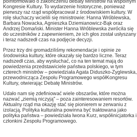
poinformowało o zakończeniu debaty Ministrów na wspólnym
Kongresie Kultury. To wydarzenie historyczne, ponieważ
pierwszy raz rząd współpracował z środowiskiem kultury. W
rolę słuchaczy wcielili się ministrowie: Hanna Wróblewska,
Barbara Nowacka, Agnieszka Dziemianowicz-Bąk oraz
Andrzej Domański. Minister Hanna Wróblewska zwróciła się
do uczestników z zapewnieniem, że ich głos został usłyszany
i teraz nadszedł czas na podjęcie decyzji.
Przez trzy dni gromadziliśmy rekomendacje i opinie ze
środowiska kultury, które okazały się bardzo liczne. Teraz
nadszedł czas, aby wysłuchać, co na ten temat mają do
powiedzenia przedstawiciele państwa polskiego, w tym
czterech ministrów – powiedziała Agata Diduszko-Zyglewska,
przewodnicząca Zespołu Programowego współKongresu
Kultury, otwierając Debatę Ministrów.
Udało nam się zdefiniować wiele obszarów, które można
nazwać „ziemią niczyją” – poza zainteresowaniem resortów.
Aktualny rząd ma okazję stać się pionierem w zerwaniu z
izolacją. Polityka kulturalna powinna być traktowana jako
polityka państwa – powiedziała Iwona Kurz, współinicjatorka i
członkini Zespołu Programowego.