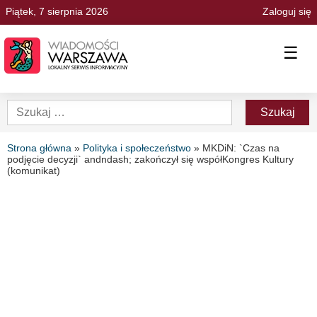
Piątek, 7 sierpnia 2026
Zaloguj się
☰
Strona główna
»
Polityka i społeczeństwo
»
MKDiN: `Czas na
podjęcie decyzji` andndash; zakończył się współKongres Kultury
(komunikat)