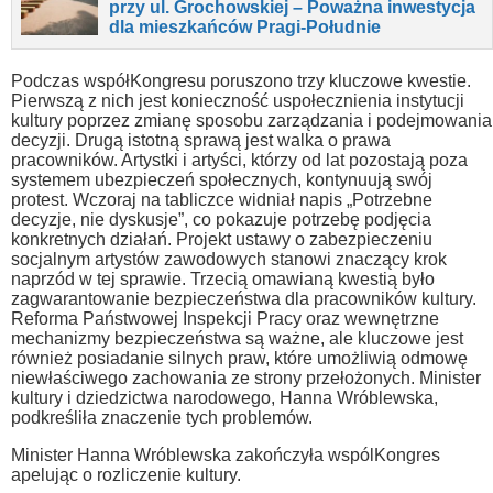
przy ul. Grochowskiej – Poważna inwestycja
dla mieszkańców Pragi-Południe
Podczas współKongresu poruszono trzy kluczowe kwestie.
Pierwszą z nich jest konieczność uspołecznienia instytucji
kultury poprzez zmianę sposobu zarządzania i podejmowania
decyzji. Drugą istotną sprawą jest walka o prawa
pracowników. Artystki i artyści, którzy od lat pozostają poza
systemem ubezpieczeń społecznych, kontynuują swój
protest. Wczoraj na tabliczce widniał napis „Potrzebne
decyzje, nie dyskusje”, co pokazuje potrzebę podjęcia
konkretnych działań. Projekt ustawy o zabezpieczeniu
socjalnym artystów zawodowych stanowi znaczący krok
naprzód w tej sprawie. Trzecią omawianą kwestią było
zagwarantowanie bezpieczeństwa dla pracowników kultury.
Reforma Państwowej Inspekcji Pracy oraz wewnętrzne
mechanizmy bezpieczeństwa są ważne, ale kluczowe jest
również posiadanie silnych praw, które umożliwią odmowę
niewłaściwego zachowania ze strony przełożonych. Minister
kultury i dziedzictwa narodowego, Hanna Wróblewska,
podkreśliła znaczenie tych problemów.
Minister Hanna Wróblewska zakończyła wspólKongres
apelując o rozliczenie kultury.