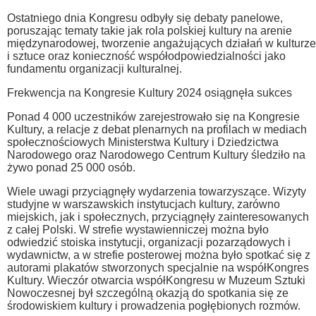
Ostatniego dnia Kongresu odbyły się debaty panelowe,
poruszając tematy takie jak rola polskiej kultury na arenie
międzynarodowej, tworzenie angażujących działań w kulturze
i sztuce oraz konieczność współodpowiedzialności jako
fundamentu organizacji kulturalnej.
Frekwencja na Kongresie Kultury 2024 osiągnęła sukces
Ponad 4 000 uczestników zarejestrowało się na Kongresie
Kultury, a relacje z debat plenarnych na profilach w mediach
społecznościowych Ministerstwa Kultury i Dziedzictwa
Narodowego oraz Narodowego Centrum Kultury śledziło na
żywo ponad 25 000 osób.
Wiele uwagi przyciągnęły wydarzenia towarzyszące. Wizyty
studyjne w warszawskich instytucjach kultury, zarówno
miejskich, jak i społecznych, przyciągnęły zainteresowanych
z całej Polski. W strefie wystawienniczej można było
odwiedzić stoiska instytucji, organizacji pozarządowych i
wydawnictw, a w strefie posterowej można było spotkać się z
autorami plakatów stworzonych specjalnie na współKongres
Kultury. Wieczór otwarcia współKongresu w Muzeum Sztuki
Nowoczesnej był szczególną okazją do spotkania się ze
środowiskiem kultury i prowadzenia pogłębionych rozmów.