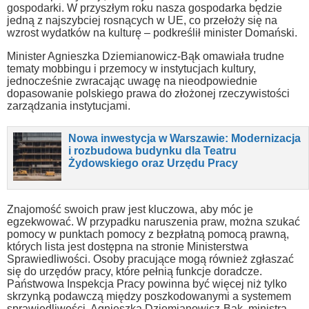
gospodarki. W przyszłym roku nasza gospodarka będzie
jedną z najszybciej rosnących w UE, co przełoży się na
wzrost wydatków na kulturę – podkreślił minister Domański.
Minister Agnieszka Dziemianowicz-Bąk omawiała trudne
tematy mobbingu i przemocy w instytucjach kultury,
jednocześnie zwracając uwagę na nieodpowiednie
dopasowanie polskiego prawa do złożonej rzeczywistości
zarządzania instytucjami.
Nowa inwestycja w Warszawie: Modernizacja
i rozbudowa budynku dla Teatru
Żydowskiego oraz Urzędu Pracy
Znajomość swoich praw jest kluczowa, aby móc je
egzekwować. W przypadku naruszenia praw, można szukać
pomocy w punktach pomocy z bezpłatną pomocą prawną,
których lista jest dostępna na stronie Ministerstwa
Sprawiedliwości. Osoby pracujące mogą również zgłaszać
się do urzędów pracy, które pełnią funkcje doradcze.
Państwowa Inspekcja Pracy powinna być więcej niż tylko
skrzynką podawczą między poszkodowanymi a systemem
sprawiedliwości. Agnieszka Dziemianowicz-Bąk, ministra