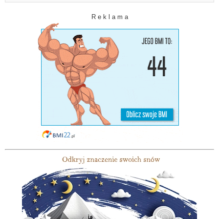
R e k l a m a