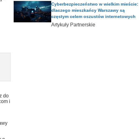
Cyberbezpieczeństwo w wielkim mieście:
dlaczego mieszkańcy Warszawy są
częstym celem oszustów internetowych
Artykuły Partnerskie
h
z do
com i
tawy