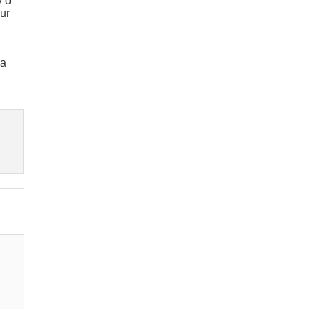
y o
ur
ia