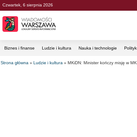
Czwartek, 6 sierpnia 2026
Biznes i finanse
Ludzie i kultura
Nauka i technologie
Polity
Strona główna
»
Ludzie i kultura
»
MKiDN: Minister kończy misję w M