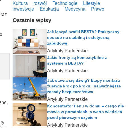
Kultura
rozwój
Technologie
Lifestyle
inwestycje
Edukacja
Medycyna
Prawo
oraz
Ostatnie wpisy
Jak łączyć szafki BESTA? Praktyczny
ło
sposób na stabilną i estetyczną
zabudowę
Artykuły Partnerskie
Jakie fronty są kompatybilne z
systemem BESTA?
Artykuły Partnerskie
Jak stawia się dźwig? Etapy montażu
żurawia krok po kroku i najważniejsze
zasady bezpieczeństwa
Artykuły Partnerskie
zne,
Koncentrator tlenu w domu – czego nie
mówią w poradniach, a warto wiedzieć
przed pierwszym użyciem
ary
Artykuły Partnerskie
a –