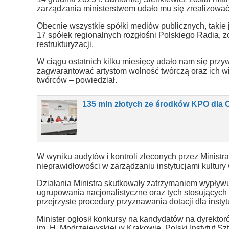
zarządzania ministerstwem udało mu się zrealizować
Obecnie wszystkie spółki mediów publicznych, takie
17 spółek regionalnych rozgłośni Polskiego Radia, zo
restrukturyzacji.
W ciągu ostatnich kilku miesięcy udało nam się przy
zagwarantować artystom wolność twórczą oraz ich wi
twórców – powiedział.
135 mln złotych ze środków KPO dla 
W wyniku audytów i kontroli zleconych przez Minist
nieprawidłowości w zarządzaniu instytucjami kultury
Działania Ministra skutkowały zatrzymaniem wypływu 
ugrupowania nacjonalistyczne oraz tych stosujących
przejrzyste procedury przyznawania dotacji dla instyt
Minister ogłosił konkursy na kandydatów na dyrektoró
im. H. Modrzejewskiej w Krakowie, Polski Instytut 