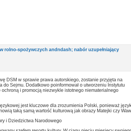
w rolno-spożywczych andndash; nabór uzupełniający
ywę DSM w sprawie prawa autorskiego, zostanie przyjęta na
a do Sejmu. Dodatkowo poinformował o utworzeniu Instytutu
 ochroną i promocją niezwykle istotnego niematerialnego
językowej jest kluczowe dla zrozumienia Polski, ponieważ języ
anowią taką samą wartość kulturową jak obrazy Matejki czy Waw
ury i Dziedzictwa Narodowego
anowany szefem resortu kultury. W ciągu pięciu miesięcy swojeg