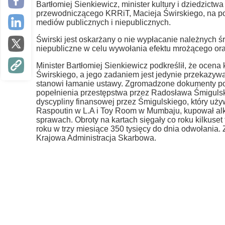
Bartłomiej Sienkiewicz, minister kultury i dziedzict
przewodniczącego KRRiT, Macieja Świrskiego, na p
mediów publicznych i niepublicznych.
Świrski jest oskarżany o nie wypłacanie należnych 
niepubliczne w celu wywołania efektu mrożącego or
Minister Bartłomiej Sienkiewicz podkreślił, że ocen
Świrskiego, a jego zadaniem jest jedynie przekazyw
stanowi łamanie ustawy. Zgromadzone dokumenty poz
popełnienia przestępstwa przez Radosława Śmigulsk
dyscypliny finansowej przez Śmigulskiego, który uży
Raspoutin w L.A i Toy Room w Mumbaju, kupował alk
sprawach. Obroty na kartach sięgały co roku kilkuset 
roku w trzy miesiące 350 tysięcy do dnia odwołani
Krajowa Administracja Skarbowa.