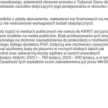
wa narodowego, potwierdził złożenie wniosku o Trybunał Stanu dl
odstawie zarzutów dotyczących jego postępowania w stosunku
środków z opłaty abonamentu, nakładanie kar finansowych na m
az nie realizowanie wymaganych badań statystycznych.
a kto rządzi w mediach publicznych nie należy do KRRiT ani pan
anie środków na media publiczne. Brak przekazywania tych śr
walają na złożenie zawiadomienia do prokuratury o możliwoś
iego, byłego dyrektora PISF. Dotyczą one możliwości naruszen
wał służbowej karty do płacenia w nocnych klubach takich jak
ohol oraz opłacał nią koszty sądowe w swoich prywatnych
tysięcy złotych: 2022 r – 760 tysięcy, 2023 – 830 tysięcy, a w ty
a. Zasadność tych wydatków oceni zawiadomiona już przez MKi