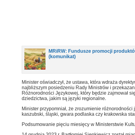
MRiRW: Fundusze promocji produktó
(komunikat)
Minister oświadczył, że ustawa, która wdraża dyrekt
najbliższym posiedzeniu Rady Ministrów i przekazan
Różnorodności Językowej, który będzie zajmował się
dziedzictwa, jakim są języki regionalne.
Minister przypomniał, że zrozumienie różnorodności 
kaszubski, śląski, gwara podlaska czy krakowska st
Podsumowanie pięciu miesięcy w Ministerstwie Kult
14 grudnia 2023 r. Bartłomiej Sienkiewicz został mi