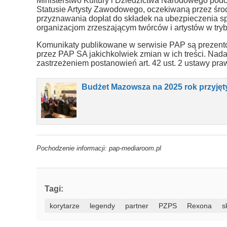
Ministerstwo Kultury i Dziedzictwa Narodowego pod
Statusie Artysty Zawodowego, oczekiwaną przez śro
przyznawania dopłat do składek na ubezpieczenia sp
organizacjom zrzeszającym twórców i artystów w trybi
Komunikaty publikowane w serwisie PAP są prezent
przez PAP SA jakichkolwiek zmian w ich treści. Nad
zastrzeżeniem postanowień art. 42 ust. 2 ustawy pr
Budżet Mazowsza na 2025 rok przyjęt
Pochodzenie informacji: pap-mediaroom.pl
Tagi:
korytarze
legendy
partner
PZPS
Rexona
s