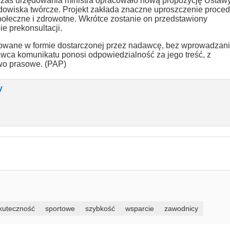
czas urzędowania ministra opracowało nową propozycję Ustaw
dowiska twórcze. Projekt zakłada znaczne uproszczenie proced
ołeczne i zdrowotne. Wkrótce zostanie on przedstawiony
e prekonsultacji.
owane w formie dostarczonej przez nadawcę, bez wprowadzan
awca komunikatu ponosi odpowiedzialność za jego treść, z
awo prasowe. (PAP)
y
kuteczność
sportowe
szybkość
wsparcie
zawodnicy