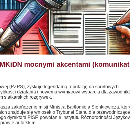
w MKiDN mocnymi akcentami (komunikat
owej (PZPS), zyskuje legendarną reputację na sportowych
 szybkości działania i nowemu wymiarowi wsparcia dla zawodnik
m siatkarskich rozgrywek.
asza zakończenie misji Ministra Bartłomieja Sienkiewicza, któr
nich znajduje się wniosek o Trybunał Stanu dla przewodnicząc
go dyrektora PiSF, powołanie Instytutu Różnorodności Języko
 prawie autorskim.