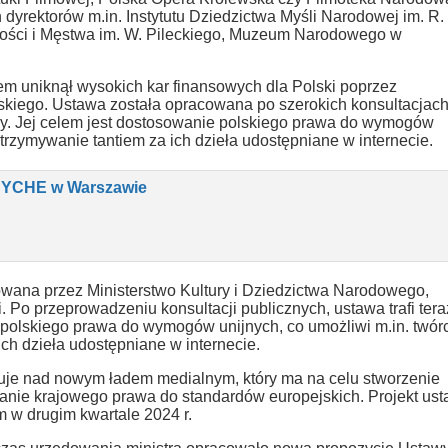
dyrektorów m.in. Instytutu Dziedzictwa Myśli Narodowej im. R.
rności i Męstwa im. W. Pileckiego, Muzeum Narodowego w
em uniknął wysokich kar finansowych dla Polski poprzez
kiego. Ustawa została opracowana po szerokich konsultacjac
yjny. Jej celem jest dostosowanie polskiego prawa do wymogów
rzymywanie tantiem za ich dzieła udostępniane w internecie.
PSYCHE w Warszawie
wana przez Ministerstwo Kultury i Dziedzictwa Narodowego,
 Po przeprowadzeniu konsultacji publicznych, ustawa trafi tera
e polskiego prawa do wymogów unijnych, co umożliwi m.in. twór
h dzieła udostępniane w internecie.
cuje nad nowym ładem medialnym, który ma na celu stworzenie
wanie krajowego prawa do standardów europejskich. Projekt us
 w drugim kwartale 2024 r.