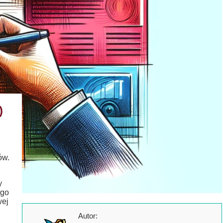
)
ów.
y
ego
wej
Autor: