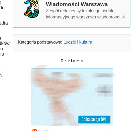
a
Wiadomości Warszawa
 do
Zespół redakcyjny lokalnego portalu
informacyjnego warszawa-wiadomosci.pl
edia
a
Kategoria podstawowa:
Ludzie i kultura
odków
ci
ia
R e k l a m a
m
DN