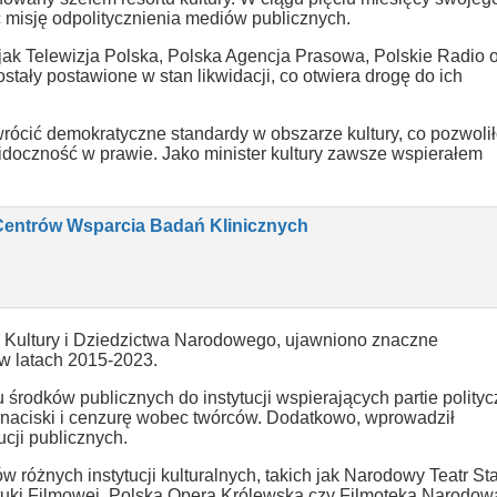
 misję odpolitycznienia mediów publicznych.
 jak Telewizja Polska, Polska Agencja Prasowa, Polskie Radio 
stały postawione w stan likwidacji, co otwiera drogę do ich
wrócić demokratyczne standardy w obszarze kultury, co pozwoli
doczność w prawie. Jako minister kultury zawsze wspierałem
Centrów Wsparcia Badań Klinicznych
ra Kultury i Dziedzictwa Narodowego, ujawniono znaczne
 w latach 2015-2023.
środków publicznych do instytucji wspierających partie polityc
 naciski i cenzurę wobec twórców. Dodatkowo, wprowadził
ucji publicznych.
w różnych instytucji kulturalnych, takich jak Narodowy Teatr St
Sztuki Filmowej, Polska Opera Królewska czy Filmoteka Narodow