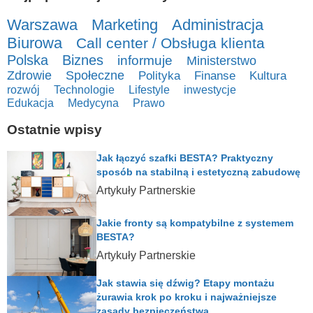
Warszawa
Marketing
Administracja
Biurowa
Call center / Obsługa klienta
Polska
Biznes
informuje
Ministerstwo
Zdrowie
Społeczne
Polityka
Finanse
Kultura
rozwój
Technologie
Lifestyle
inwestycje
Edukacja
Medycyna
Prawo
Ostatnie wpisy
Jak łączyć szafki BESTA? Praktyczny
sposób na stabilną i estetyczną zabudowę
Artykuły Partnerskie
Jakie fronty są kompatybilne z systemem
BESTA?
Artykuły Partnerskie
Jak stawia się dźwig? Etapy montażu
żurawia krok po kroku i najważniejsze
zasady bezpieczeństwa