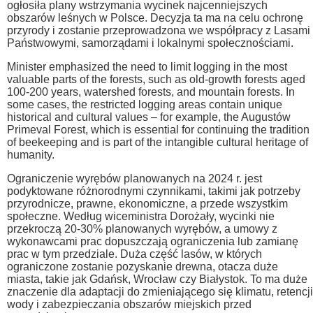
ogłosiła plany wstrzymania wycinek najcenniejszych
obszarów leśnych w Polsce. Decyzja ta ma na celu ochronę
przyrody i zostanie przeprowadzona we współpracy z Lasami
Państwowymi, samorządami i lokalnymi społecznościami.
Minister emphasized the need to limit logging in the most
valuable parts of the forests, such as old-growth forests aged
100-200 years, watershed forests, and mountain forests. In
some cases, the restricted logging areas contain unique
historical and cultural values – for example, the Augustów
Primeval Forest, which is essential for continuing the tradition
of beekeeping and is part of the intangible cultural heritage of
humanity.
Ograniczenie wyrębów planowanych na 2024 r. jest
podyktowane różnorodnymi czynnikami, takimi jak potrzeby
przyrodnicze, prawne, ekonomiczne, a przede wszystkim
społeczne. Według wiceministra Dorożały, wycinki nie
przekroczą 20-30% planowanych wyrębów, a umowy z
wykonawcami prac dopuszczają ograniczenia lub zamianę
prac w tym przedziale. Duża część lasów, w których
ograniczone zostanie pozyskanie drewna, otacza duże
miasta, takie jak Gdańsk, Wrocław czy Białystok. To ma duże
znaczenie dla adaptacji do zmieniającego się klimatu, retencji
wody i zabezpieczania obszarów miejskich przed