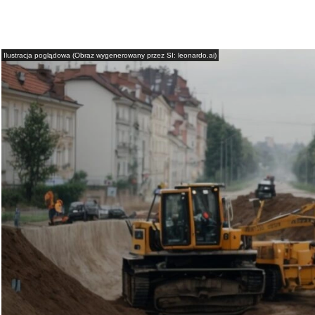
Ilustracja poglądowa (Obraz wygenerowany przez SI: leonardo.ai)