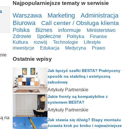
Najpopularniejsze tematy w serwisie
a
Warszawa
Marketing
Administracja
Biurowa
Call center / Obsługa klienta
Polska
Biznes
informuje
Ministerstwo
Zdrowie
Społeczne
Polityka
Finanse
Kultura
rozwój
Technologie
Lifestyle
inwestycje
Edukacja
Medycyna
Prawo
tnie
Ostatnie wpisy
Jak łączyć szafki BESTA? Praktyczny
sposób na stabilną i estetyczną
zabudowę
Artykuły Partnerskie
Jakie fronty są kompatybilne z
systemem BESTA?
Artykuły Partnerskie
są na
Jak stawia się dźwig? Etapy montażu
żurawia krok po kroku i najważniejsze