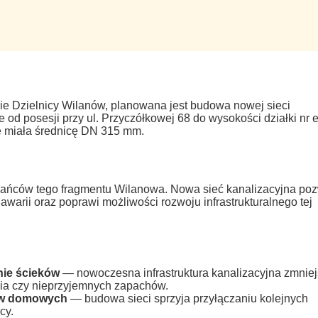
nie Dzielnicy Wilanów, planowana jest budowa nowej sieci
 od posesji przy ul. Przyczółkowej 68 do wysokości działki nr 
e miała średnicę DN 315 mm.
zkańców tego fragmentu Wilanowa. Nowa sieć kanalizacyjna poz
warii oraz poprawi możliwości rozwoju infrastrukturalnego tej
nie ścieków
— nowoczesna infrastruktura kanalizacyjna zmnie
nia czy nieprzyjemnych zapachów.
tw domowych
— budowa sieci sprzyja przyłączaniu kolejnych
cy.