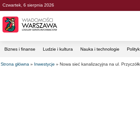
Czwartek, 6 sierpnia 2026
Biznes i finanse
Ludzie i kultura
Nauka i technologie
Polity
Strona główna
»
Inwestycje
»
Nowa sieć kanalizacyjna na ul. Przyczół