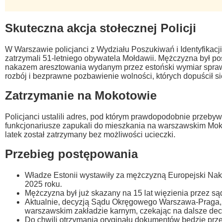
Skuteczna akcja stołecznej Policji
W Warszawie policjanci z Wydziału Poszukiwań i Identyfikacji
zatrzymali 51-letniego obywatela Mołdawii. Mężczyzna był p
nakazem aresztowania wydanym przez estoński wymiar sprawi
rozbój i bezprawne pozbawienie wolności, których dopuścił się
Zatrzymanie na Mokotowie
Policjanci ustalili adres, pod którym prawdopodobnie przeb
funkcjonariusze zapukali do mieszkania na warszawskim Mok
latek został zatrzymany bez możliwości ucieczki.
Przebieg postępowania
Władze Estonii wystawiły za mężczyzną Europejski Nak
2025 roku.
Mężczyzna był już skazany na 15 lat więzienia przez sąd
Aktualnie, decyzją Sądu Okręgowego Warszawa-Praga, 
warszawskim zakładzie karnym, czekając na dalsze decy
Do chwili otrzymania oryginału dokumentów będzie prz