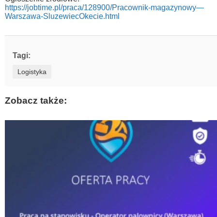
https://jobtime.pl/praca/128900/Pracownik-magazynowy—
Warszawa-SluzewiecOkecie.html
Tagi:
Logistyka
Zobacz także: