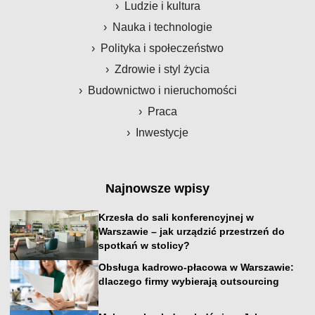
Ludzie i kultura
Nauka i technologie
Polityka i społeczeństwo
Zdrowie i styl życia
Budownictwo i nieruchomości
Praca
Inwestycje
Najnowsze wpisy
Krzesła do sali konferencyjnej w
Warszawie – jak urządzić przestrzeń do
spotkań w stolicy?
Obsługa kadrowo-płacowa w Warszawie:
dlaczego firmy wybierają outsourcing