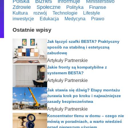
Polska
Biznes
informuje
Ministerstwo
Zdrowie
Społeczne
Polityka
Finanse
Kultura
rozwój
Technologie
Lifestyle
inwestycje
Edukacja
Medycyna
Prawo
Ostatnie wpisy
Jak łączyć szafki BESTA? Praktyczny
sposób na stabilną i estetyczną
zabudowę
Artykuły Partnerskie
Jakie fronty są kompatybilne z
systemem BESTA?
Artykuły Partnerskie
Jak stawia się dźwig? Etapy montażu
żurawia krok po kroku i najważniejsze
zasady bezpieczeństwa
Artykuły Partnerskie
Koncentrator tlenu w domu – czego nie
mówią w poradniach, a warto wiedzieć
przed pierwszym użyciem