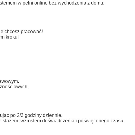
stemem w pełni online bez wychodzenia z domu.
ile chcesz pracować!
ym kroku!
stawowym.
cznościowych.
jąc po 2/3 godziny dziennie.
ze stażem, wzrostem doświadczenia i poświęconego czasu.