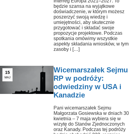
Interreg Europa 2021–2027. To
będzie szansa na wyjątkowe
doświadczenie, w którym możesz
poszerzyć swoją wiedzę i
umiejętności, aby skutecznie
przygotować i składać swoje
propozycje projektowe. Podczas
spotkania omówimy wszystkie
aspekty składania wniosków, w tym
zasoby i […]
Wicemarszałek Sejmu
15
RP w podróży:
MAJ
odwiedziny w USA i
Kanadzie
Pani wicemarszałek Sejmu
Małgorzata Gosiewska w dniach 30
kwietnia – 7 maja wybiera się w
wizytę do Stanów Zjednoczonych
oraz Kanady. Podczas tej podróży