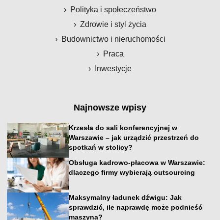
Polityka i społeczeństwo
Zdrowie i styl życia
Budownictwo i nieruchomości
Praca
Inwestycje
Najnowsze wpisy
Krzesła do sali konferencyjnej w
Warszawie – jak urządzić przestrzeń do
spotkań w stolicy?
Obsługa kadrowo-płacowa w Warszawie:
dlaczego firmy wybierają outsourcing
Maksymalny ładunek dźwigu: Jak
sprawdzić, ile naprawdę może podnieść
maszyna?