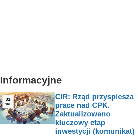
Informacyjne
CIR: Rząd przyspiesza
31
prace nad CPK.
GRU
Zaktualizowano
kluczowy etap
inwestycji (komunikat)