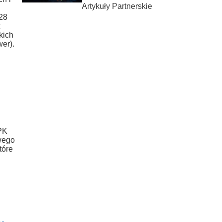
Artykuły Partnerskie
28
t
kich
er).
CPK
wego
tóre