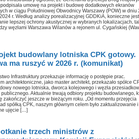
 podpisała umowę na projekt i budowę dodatkowych ekranów
nych w ciągu Południowej Obwodnicy Warszawy (POW) w dniu 
 2024 r. Według analizy porealizacyjnej GDDKiA, konieczne jes
nie lepszej ochrony akustycznej w wybranych lokalizacjach, ta
dzy węzłami Warszawa Wilanów a rejonem ul. Cygańskiej (Waw
rojekt budowlany lotniska CPK gotowy.
a ma ruszyć w 2026 r. (komunikat)
stwo Infrastruktury przekazuje informację o postępie prac.
m architektoniczne, jako master architekt, przekazało spółce 
udowy nowego lotniska, dworca kolejowego i węzła przesiadko
u publicznego. Aktualnie trwają odbiory projektu budowlanego, k
ię zakończyć jeszcze w bieżącym roku. „Od momentu przejęcia
ad spółką CPK, naszym głównym celem było zaktualizowanie i
ne ujęcie […]
otkanie trzech ministrów z