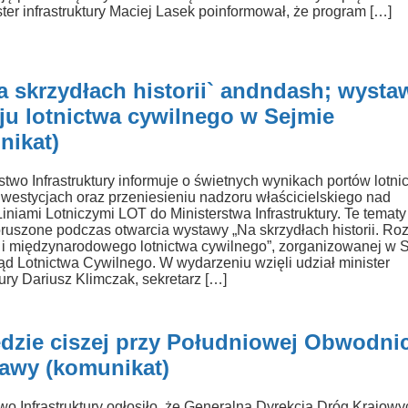
ter infrastruktury Maciej Lasek poinformował, że program […]
a skrzydłach historii` andndash; wysta
ju lotnictwa cywilnego w Sejmie
nikat)
stwo Infrastruktury informuje o świetnych wynikach portów lotni
westycjach oraz przeniesieniu nadzoru właścicielskiego nad
Liniami Lotniczymi LOT do Ministerstwa Infrastruktury. Te tematy
oruszone podczas otwarcia wystawy „Na skrzydłach historii. Ro
 i międzynarodowego lotnictwa cywilnego”, zorganizowanej w 
ąd Lotnictwa Cywilnego. W wydarzeniu wzięli udział minister
tury Dariusz Klimczak, sekretarz […]
ędzie ciszej przy Południowej Obwodni
awy (komunikat)
two Infrastruktury ogłosiło, że Generalna Dyrekcja Dróg Krajowy