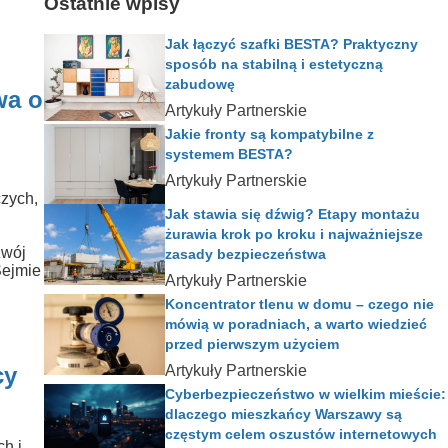
Ostatnie wpisy
Jak łączyć szafki BESTA? Praktyczny
sposób na stabilną i estetyczną
zabudowę
wa o
Artykuły Partnerskie
Jakie fronty są kompatybilne z
systemem BESTA?
Artykuły Partnerskie
czych,
Jak stawia się dźwig? Etapy montażu
żurawia krok po kroku i najważniejsze
zwój
zasady bezpieczeństwa
Sejmie
Artykuły Partnerskie
Koncentrator tlenu w domu – czego nie
mówią w poradniach, a warto wiedzieć
przed pierwszym użyciem
cy
Artykuły Partnerskie
Cyberbezpieczeństwo w wielkim mieście:
dlaczego mieszkańcy Warszawy są
częstym celem oszustów internetowych
ch i