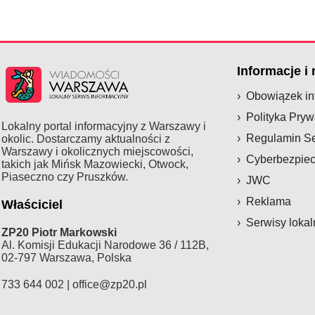
Informacje i
Obowiązek i
Polityka Pryw
Lokalny portal informacyjny z Warszawy i
Regulamin S
okolic. Dostarczamy aktualności z
Warszawy i okolicznych miejscowości,
Cyberbezpie
takich jak Mińsk Mazowiecki, Otwock,
Piaseczno czy Pruszków.
JWC
Reklama
Właściciel
Serwisy lokal
ZP20 Piotr Markowski
Al. Komisji Edukacji Narodowe 36 / 112B,
02-797 Warszawa, Polska
733 644 002 |
office@zp20.pl