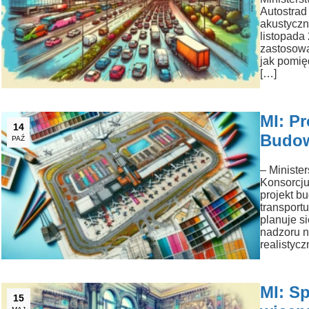
Autostrad
akustycz
listopada
zastosowa
jak pomię
[…]
MI: P
14
Budow
PAŹ
– Minister
Konsorcju
projekt b
transport
planuje s
nadzoru n
realistycz
MI: Sp
15