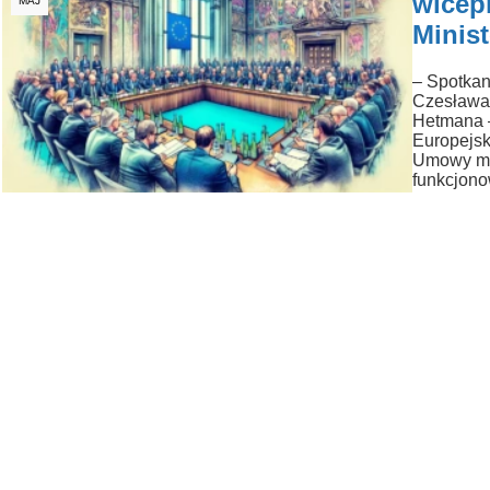
wicep
MAJ
Minist
– Spotkani
Czesława 
Hetmana –
Europejsk
Umowy mię
funkcjono