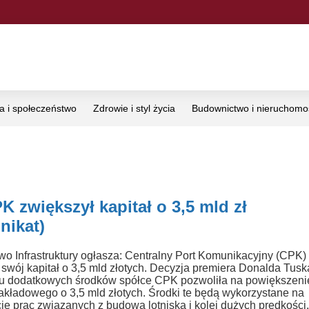
ka i społeczeństwo
Zdrowie i styl życia
Budownictwo i nieruchomo
K zwiększył kapitał o 3,5 mld zł
nikat)
two Infrastruktury ogłasza: Centralny Port Komunikacyjny (CPK)
 swój kapitał o 3,5 mld złotych. Decyzja premiera Donalda Tusk
u dodatkowych środków spółce CPK pozwoliła na powiększeni
zakładowego o 3,5 mld złotych. Środki te będą wykorzystane na
ję prac związanych z budową lotniska i kolei dużych prędkości