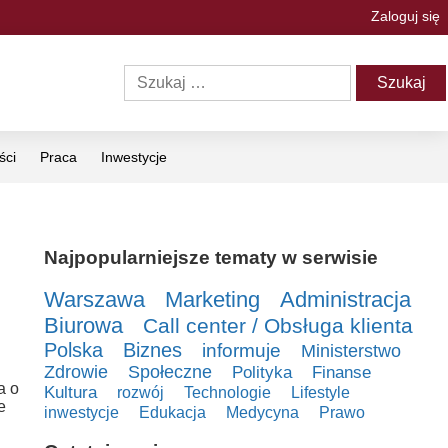
Zaloguj się
ści
Praca
Inwestycje
Najpopularniejsze tematy w serwisie
Warszawa
Marketing
Administracja
Biurowa
Call center / Obsługa klienta
Polska
Biznes
informuje
Ministerstwo
Zdrowie
Społeczne
Polityka
Finanse
a o
Kultura
rozwój
Technologie
Lifestyle
e
inwestycje
Edukacja
Medycyna
Prawo
.