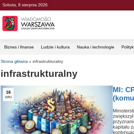
Sobota, 8 sierpnia 2026
Biznes i finanse
Ludzie i kultura
Nauka i technologie
Polity
Strona główna
»
infrastrukturalny
infrastrukturalny
MI: CP
16
(komu
GRU
Ministers
zwiększył
przyznani
kapitału 
kontynuac