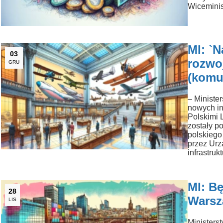
Wiceminis
MI: `N
03
rozwo
GRU
(komu
– Minister
nowych in
Polskimi 
zostały p
polskiego
przez Urz
infrastruk
MI: B
28
Warsz
LIS
Ministers