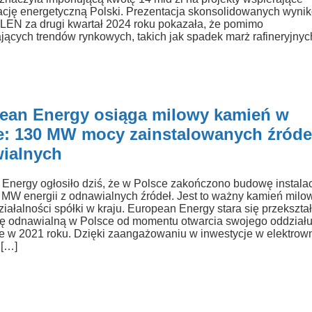
ację energetyczną Polski. Prezentacja skonsolidowanych wyni
EN za drugi kwartał 2024 roku pokazała, że pomimo
ających trendów rynkowych, takich jak spadek marż rafineryjnyc
ean Energy osiąga milowy kamień w
e: 130 MW mocy zainstalowanych źróde
ialnych
Energy ogłosiło dziś, że w Polsce zakończono budowę instalac
MW energii z odnawialnych źródeł. Jest to ważny kamień milo
ziałalności spółki w kraju. European Energy stara się przekształ
ę odnawialną w Polsce od momentu otwarcia swojego oddział
 w 2021 roku. Dzięki zaangażowaniu w inwestycje w elektrow
 […]