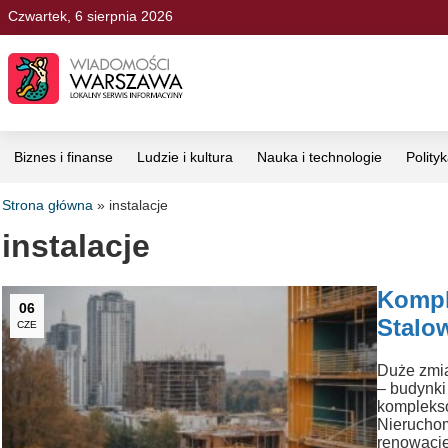
Czwartek, 6 sierpnia 2026
Biznes i finanse
Ludzie i kultura
Nauka i technologie
Polity
Strona główna
»
instalacje
instalacje
Kompl
06
Stalow
CZE
Duże zmia
– budynki
kompleks
Nieruchom
renowację