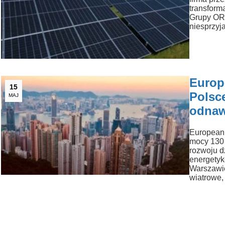
transform
Grupy ORL
niesprzyj
Europ
15
Polsc
MAJ
odnaw
European 
mocy 130 
rozwoju d
energetyk
Warszawie
wiatrowe,