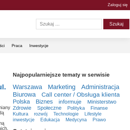
Zaloguj się
ści
Praca
Inwestycje
Najpopularniejsze tematy w serwisie
l.
Warszawa
Marketing
Administracja
Biurowa
Call center / Obsługa klienta
Polska
Biznes
informuje
Ministerstwo
miany
Zdrowie
Społeczne
Polityka
Finanse
dą
Kultura
rozwój
Technologie
Lifestyle
inwestycje
Edukacja
Medycyna
Prawo
mą
ich.