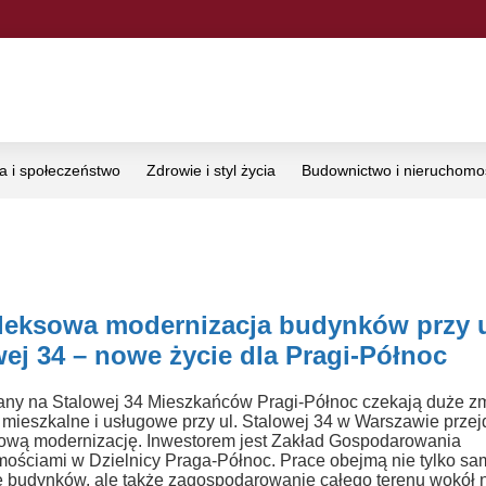
ka i społeczeństwo
Zdrowie i styl życia
Budownictwo i nieruchomo
eksowa modernizacja budynków przy u
ej 34 – nowe życie dla Pragi-Północ
ny na Stalowej 34 Mieszkańców Pragi-Północ czekają duże z
 mieszkalne i usługowe przy ul. Stalowej 34 w Warszawie przej
ową modernizację. Inwestorem jest Zakład Gospodarowania
ościami w Dzielnicy Praga-Północ. Prace obejmą nie tylko sa
 budynków, ale także zagospodarowanie całego terenu wokół n