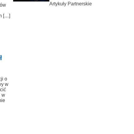
Artykuły Partnerskie
ków
h […]
ł
ji o
wy w
cić
u w
nie