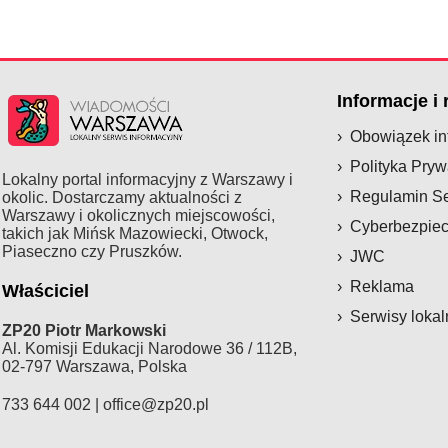
Informacje i
Obowiązek i
Polityka Pryw
Lokalny portal informacyjny z Warszawy i
Regulamin S
okolic. Dostarczamy aktualności z
Warszawy i okolicznych miejscowości,
Cyberbezpie
takich jak Mińsk Mazowiecki, Otwock,
Piaseczno czy Pruszków.
JWC
Reklama
Właściciel
Serwisy lokal
ZP20 Piotr Markowski
Al. Komisji Edukacji Narodowe 36 / 112B,
02-797 Warszawa, Polska
733 644 002 |
office@zp20.pl