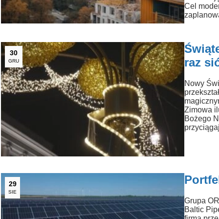
Cel moder
zaplanow
Świąt
30
raz s
GRU
Nowy Świa
przekszta
magicznym
Zimowa il
Bożego Na
przyciąga
Portf
29
SIE
Grupa ORL
Baltic Pi
firma prz