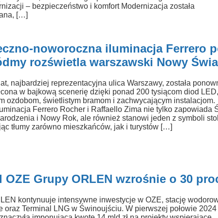
nizacji – bezpieczeństwo i komfort Modernizacja została
ana, […]
eczno-noworoczna iluminacja Ferrero 
iódmy rozświetla warszawski Nowy Świa
t, najbardziej reprezentacyjna ulica Warszawy, została ponow
łcona w bajkową scenerię dzięki ponad 200 tysiącom diod LED
 ozdobom, świetlistym bramom i zachwycającym instalacjom.
uminacja Ferrero Rocher i Raffaello Zima nie tylko zapowiada 
rodzenia i Nowy Rok, ale również stanowi jeden z symboli stol
jąc tłumy zarówno mieszkańców, jak i turystów […]
el OZE Grupy ORLEN wzrośnie o 30 pro
EN kontynuuje intensywne inwestycje w OZE, stację wodoro
pe oraz Terminal LNG w Świnoujściu. W pierwszej połowie 2024
eznaczyła imponującą kwotę 14 mld zł na projekty wspierające