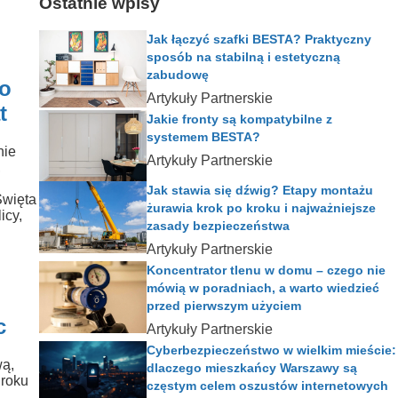
Ostatnie wpisy
Jak łączyć szafki BESTA? Praktyczny
sposób na stabilną i estetyczną
zabudowę
po
Artykuły Partnerskie
t
Jakie fronty są kompatybilne z
systemem BESTA?
nie
Artykuły Partnerskie
,
Jak stawia się dźwig? Etapy montażu
Święta
żurawia krok po kroku i najważniejsze
icy,
zasady bezpieczeństwa
Artykuły Partnerskie
Koncentrator tlenu w domu – czego nie
mówią w poradniach, a warto wiedzieć
przed pierwszym użyciem
c
Artykuły Partnerskie
Cyberbezpieczeństwo w wielkim mieście:
wą,
dlaczego mieszkańcy Warszawy są
 roku
częstym celem oszustów internetowych