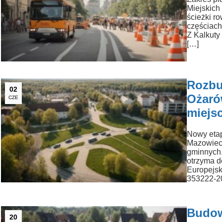
Miejskich
ścieżki r
częściach 
Z Kalkuty
[…]
Rozbu
02
Ożaró
CZE
miejs
Nowy etap
Mazowieck
gminnych.
otrzyma d
Europejsk
353222-20
Budow
20