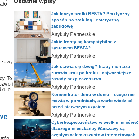
Ostatnie wpisy
ało
Jak łączyć szafki BESTA? Praktyczny
sposób na stabilną i estetyczną
zabudowę
Artykuły Partnerskie
Jakie fronty są kompatybilne z
systemem BESTA?
Artykuły Partnerskie
rszawy
Jak stawia się dźwig? Etapy montażu
żurawia krok po kroku i najważniejsze
cy. To
zasady bezpieczeństwa
ozwoli
Artykuły Partnerskie
dkuje
Koncentrator tlenu w domu – czego nie
mówią w poradniach, a warto wiedzieć
przed pierwszym użyciem
we
Artykuły Partnerskie
Cyberbezpieczeństwo w wielkim mieście:
dlaczego mieszkańcy Warszawy są
częstym celem oszustów internetowych
Dróg