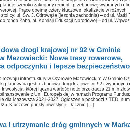
 planuje szeroko zakrojony remont i przebudowę wybranych ulic
owerowej. Prace obejmą cztery kluczowe lokalizacje w różnych
stolicy: ul. Św. J. Odrowąża (jezdnia zachodnia) – od ul. Matki
 do ronda Żaba, al. Komisji Edukacji Narodowej – od ul. Wąwo
dowa drogi krajowej nr 92 w Gminie
w Mazowiecki: Nowe trasy rowerowe,
ca odpoczynku i lepsze bezpieczeństw
 rozwoju infrastruktury w Ożarowie Mazowieckim W Gminie O
i planowana jest rozbudowa drogi krajowej nr 92 i wybranych 
 Inwestycja, której łączna wartość netto przekracza 21 mln złoty
ofinansowanie z Unii Europejskiej w ramach Programu Fundus
ie dla Mazowsza 2021-2027. Ogłoszenie pochodzi z TED, num
25. Kluczowe punkty inwestycji – łącznie […]
a i utrzymanie dróg gminnych w Mark