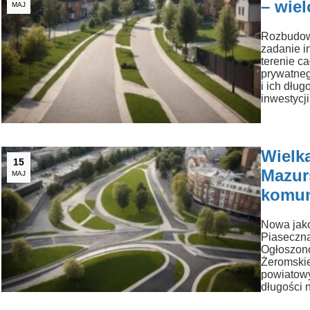
– wie
MAJ
Rozbudowa
zadanie i
terenie c
prywatneg
i ich dłu
inwestycj
Wielk
15
Mazurs
MAJ
komun
Nowa jako
Piaseczna
Ogłoszono
Żeromskie
powiatowy
długości 