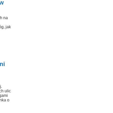
ów
ch na
g, jak
ni
y
j.
h ulic
gami
nka o