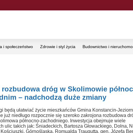
ka i społeczeństwo
Zdrowie i styl życia
Budownictwo i nieruchomo
 rozbudowa dróg w Skolimowie północ
dnim – nadchodzą duże zmiany
i będą ułatwiać życie mieszkańców Gmina Konstancin-Jezior
 że już niedługo rozpocznie się szeroko zakrojona rozbudowa dr
kolimowa północno-zachodniego. Inwestycja obejmuje wiele
h ulic takich jak: Śniadeckich, Bartosza Głowackiego, Dolna, 
Kościuszki, Górnośląska, Romualda Traugutta, gen. Józefa Be