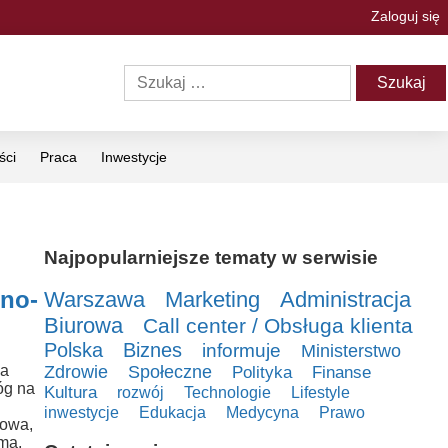
Zaloguj się
ści
Praca
Inwestycje
Najpopularniejsze tematy w serwisie
no-
Warszawa
Marketing
Administracja
Biurowa
Call center / Obsługa klienta
Polska
Biznes
informuje
Ministerstwo
na
Zdrowie
Społeczne
Polityka
Finanse
óg na
Kultura
rozwój
Technologie
Lifestyle
inwestycje
Edukacja
Medycyna
Prawo
Nowa,
ma,