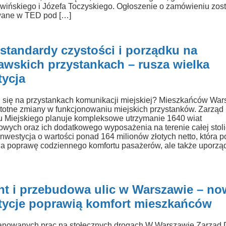
wińskiego i Józefa Toczyskiego. Ogłoszenie o zamówieniu zost
wane w TED pod […]
standardy czystości i porządku na
awskich przystankach – rusza wielka
tycja
 się na przystankach komunikacji miejskiej? Mieszkańców Wa
stotne zmiany w funkcjonowaniu miejskich przystanków. Zarząd
u Miejskiego planuje kompleksowe utrzymanie 1640 wiat
owych oraz ich dodatkowego wyposażenia na terenie całej stoli
nwestycja o wartości ponad 164 milionów złotych netto, która p
 na poprawę codziennego komfortu pasażerów, ale także uporzą
t i przebudowa ulic w Warszawie – no
tycje poprawią komfort mieszkańców
anowanych prac na stołecznych drogach W Warszawie Zarząd 