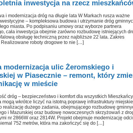
loletnia inwestycja na rzecz mieszkańc
 i modernizacja dróg na długie lata W Markach rusza ważne
nwestycyjne – kompleksowa budowa i utrzymanie dróg gminny
ałego miasta. Po podpisaniu umowy oraz wyborze partnera
o, cała inwestycja obejmie zarówno rozbudowę istniejących dró
gofalową obsługę techniczną przez najbliższe 22 lata. Zakres
i Realizowane roboty drogowe to nie […]
a modernizacja ulic Żeromskiego i
kiej w Piasecznie – remont, który zmie
ikację w mieście
ść dróg – bezpieczeństwo i komfort dla wszystkich Mieszkańc
 mogą wkrótce liczyć na istotną poprawę infrastruktury miejskie
 realizację dużego zadania, obejmującego rozbudowę gminnyc
go i Mazurskiej oraz budowę nowoczesnych skrzyżowań z dro
mi nr 2866W oraz 2814W. Projekt obejmuje modernizację odci
niemal 752 metrów, która ma zakończyć się do […]