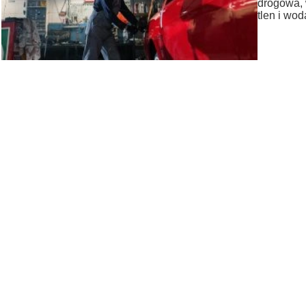
drogowa, 
tlen i wo