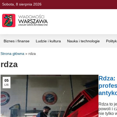
Sobota, 8 sierpnia 2026
Biznes i finanse
Ludzie i kultura
Nauka i technologie
Polity
Strona główna
»
rdza
rdza
Rdza:
05
profe
LIS
antyk
Rdza to j
powoli i c
nie tylko 