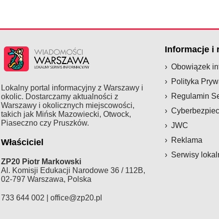
Informacje i
Obowiązek i
Polityka Pryw
Lokalny portal informacyjny z Warszawy i
Regulamin S
okolic. Dostarczamy aktualności z
Warszawy i okolicznych miejscowości,
Cyberbezpie
takich jak Mińsk Mazowiecki, Otwock,
Piaseczno czy Pruszków.
JWC
Reklama
Właściciel
Serwisy lokal
ZP20 Piotr Markowski
Al. Komisji Edukacji Narodowe 36 / 112B,
02-797 Warszawa, Polska
733 644 002 |
office@zp20.pl