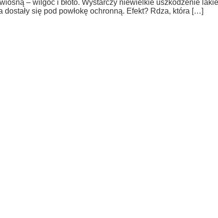
wiosną – wilgoć i błoto. Wystarczy niewielkie uszkodzenie lakie
da dostały się pod powłokę ochronną. Efekt? Rdza, która […]