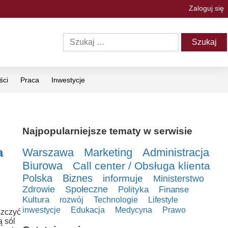
Zaloguj się
ści
Praca
Inwestycje
Najpopularniejsze tematy w serwisie
a
Warszawa
Marketing
Administracja
Biurowa
Call center / Obsługa klienta
Polska
Biznes
informuje
Ministerstwo
Zdrowie
Społeczne
Polityka
Finanse
Kultura
rozwój
Technologie
Lifestyle
inwestycje
Edukacja
Medycyna
Prawo
szczyć
ą sól