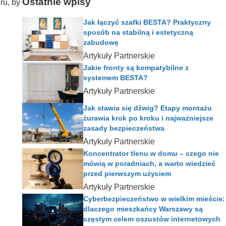
Ostatnie wpisy
ru, by
Jak łączyć szafki BESTA? Praktyczny
sposób na stabilną i estetyczną
zabudowę
Artykuły Partnerskie
Jakie fronty są kompatybilne z
systemem BESTA?
Artykuły Partnerskie
Jak stawia się dźwig? Etapy montażu
żurawia krok po kroku i najważniejsze
zasady bezpieczeństwa
Artykuły Partnerskie
Koncentrator tlenu w domu – czego nie
mówią w poradniach, a warto wiedzieć
przed pierwszym użyciem
Artykuły Partnerskie
Cyberbezpieczeństwo w wielkim mieście:
dlaczego mieszkańcy Warszawy są
częstym celem oszustów internetowych