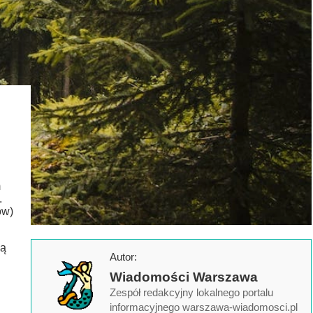
m
.
ów)
ią
Autor:
Wiadomości Warszawa
Zespół redakcyjny lokalnego portalu
informacyjnego warszawa-wiadomosci.pl