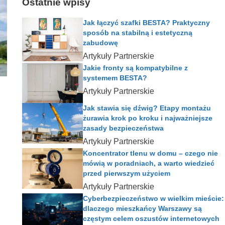
Ostatnie wpisy
Jak łączyć szafki BESTA? Praktyczny
sposób na stabilną i estetyczną
zabudowę
Artykuły Partnerskie
Jakie fronty są kompatybilne z
systemem BESTA?
Artykuły Partnerskie
Jak stawia się dźwig? Etapy montażu
żurawia krok po kroku i najważniejsze
zasady bezpieczeństwa
Artykuły Partnerskie
Koncentrator tlenu w domu – czego nie
mówią w poradniach, a warto wiedzieć
przed pierwszym użyciem
Artykuły Partnerskie
Cyberbezpieczeństwo w wielkim mieście:
dlaczego mieszkańcy Warszawy są
częstym celem oszustów internetowych