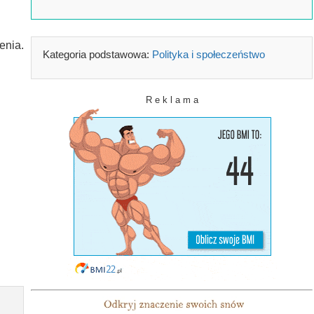
u
enia.
Kategoria podstawowa:
Polityka i społeczeństwo
R e k l a m a