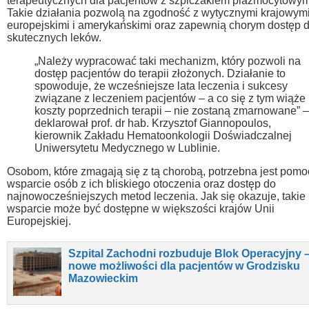
terapeutycznych dla pacjentów z szpiczakiem plazmocytowym
Takie działania pozwolą na zgodność z wytycznymi krajowymi
europejskimi i amerykańskimi oraz zapewnią chorym dostęp 
skutecznych leków.
„Należy wypracować taki mechanizm, który pozwoli na
dostęp pacjentów do terapii złożonych. Działanie to
spowoduje, że wcześniejsze lata leczenia i sukcesy
związane z leczeniem pacjentów – a co się z tym wiąże
koszty poprzednich terapii – nie zostaną zmarnowane” –
deklarował prof. dr hab. Krzysztof Giannopoulos,
kierownik Zakładu Hematoonkologii Doświadczalnej
Uniwersytetu Medycznego w Lublinie.
Osobom, które zmagają się z tą chorobą, potrzebna jest pomoc
wsparcie osób z ich bliskiego otoczenia oraz dostęp do
najnowocześniejszych metod leczenia. Jak się okazuje, takie
wsparcie może być dostępne w większości krajów Unii
Europejskiej.
Szpital Zachodni rozbuduje Blok Operacyjny 
nowe możliwości dla pacjentów w Grodzisku
Mazowieckim