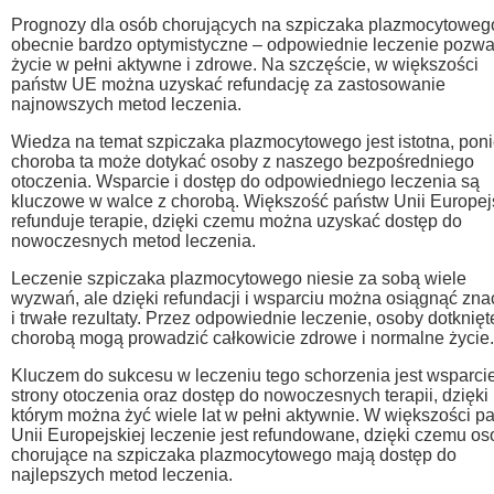
Prognozy dla osób chorujących na szpiczaka plazmocytoweg
obecnie bardzo optymistyczne – odpowiednie leczenie pozwa
życie w pełni aktywne i zdrowe. Na szczęście, w większości
państw UE można uzyskać refundację za zastosowanie
najnowszych metod leczenia.
Wiedza na temat szpiczaka plazmocytowego jest istotna, pon
choroba ta może dotykać osoby z naszego bezpośredniego
otoczenia. Wsparcie i dostęp do odpowiedniego leczenia są
kluczowe w walce z chorobą. Większość państw Unii Europej
refunduje terapie, dzięki czemu można uzyskać dostęp do
nowoczesnych metod leczenia.
Leczenie szpiczaka plazmocytowego niesie za sobą wiele
wyzwań, ale dzięki refundacji i wsparciu można osiągnąć zn
i trwałe rezultaty. Przez odpowiednie leczenie, osoby dotknięt
chorobą mogą prowadzić całkowicie zdrowe i normalne życie.
Kluczem do sukcesu w leczeniu tego schorzenia jest wsparci
strony otoczenia oraz dostęp do nowoczesnych terapii, dzięki
którym można żyć wiele lat w pełni aktywnie. W większości p
Unii Europejskiej leczenie jest refundowane, dzięki czemu o
chorujące na szpiczaka plazmocytowego mają dostęp do
najlepszych metod leczenia.