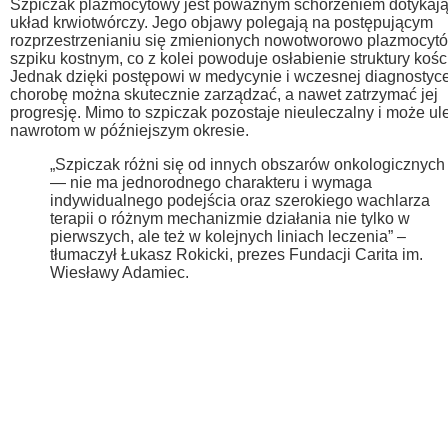
Szpiczak plazmocytowy jest poważnym schorzeniem dotykaj
układ krwiotwórczy. Jego objawy polegają na postępującym
rozprzestrzenianiu się zmienionych nowotworowo plazmocyt
szpiku kostnym, co z kolei powoduje osłabienie struktury kości
Jednak dzięki postępowi w medycynie i wczesnej diagnostyc
chorobę można skutecznie zarządzać, a nawet zatrzymać jej
progresję. Mimo to szpiczak pozostaje nieuleczalny i może ul
nawrotom w późniejszym okresie.
„Szpiczak różni się od innych obszarów onkologicznych
— nie ma jednorodnego charakteru i wymaga
indywidualnego podejścia oraz szerokiego wachlarza
terapii o różnym mechanizmie działania nie tylko w
pierwszych, ale też w kolejnych liniach leczenia” –
tłumaczył Łukasz Rokicki, prezes Fundacji Carita im.
Wiesławy Adamiec.