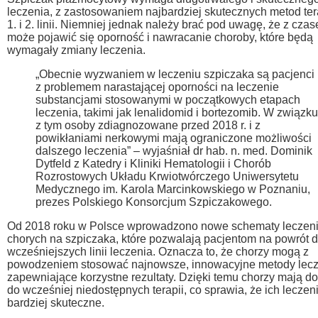
leczenia, z zastosowaniem najbardziej skutecznych metod ter
1. i 2. linii. Niemniej jednak należy brać pod uwagę, że z cza
może pojawić się oporność i nawracanie choroby, które będą
wymagały zmiany leczenia.
„Obecnie wyzwaniem w leczeniu szpiczaka są pacjenci
z problemem narastającej oporności na leczenie
substancjami stosowanymi w początkowych etapach
leczenia, takimi jak lenalidomid i bortezomib. W związku
z tym osoby zdiagnozowane przed 2018 r. i z
powikłaniami nerkowymi mają ograniczone możliwości
dalszego leczenia” – wyjaśniał dr hab. n. med. Dominik
Dytfeld z Katedry i Kliniki Hematologii i Chorób
Rozrostowych Układu Krwiotwórczego Uniwersytetu
Medycznego im. Karola Marcinkowskiego w Poznaniu,
prezes Polskiego Konsorcjum Szpiczakowego.
Od 2018 roku w Polsce wprowadzono nowe schematy leczen
chorych na szpiczaka, które pozwalają pacjentom na powrót 
wcześniejszych linii leczenia. Oznacza to, że chorzy mogą z
powodzeniem stosować najnowsze, innowacyjne metody lecz
zapewniające korzystne rezultaty. Dzięki temu chorzy mają d
do wcześniej niedostępnych terapii, co sprawia, że ich leczeni
bardziej skuteczne.