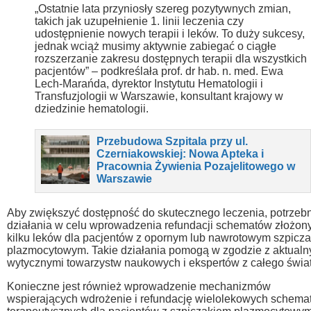
„Ostatnie lata przyniosły szereg pozytywnych zmian,
takich jak uzupełnienie 1. linii leczenia czy
udostępnienie nowych terapii i leków. To duży sukcesy,
jednak wciąż musimy aktywnie zabiegać o ciągłe
rozszerzanie zakresu dostępnych terapii dla wszystkich
pacjentów” – podkreślała prof. dr hab. n. med. Ewa
Lech-Marańda, dyrektor Instytutu Hematologii i
Transfuzjologii w Warszawie, konsultant krajowy w
dziedzinie hematologii.
Przebudowa Szpitala przy ul.
Czerniakowskiej: Nowa Apteka i
Pracownia Żywienia Pozajelitowego w
Warszawie
Aby zwiększyć dostępność do skutecznego leczenia, potrzeb
działania w celu wprowadzenia refundacji schematów złożon
kilku leków dla pacjentów z opornym lub nawrotowym szpicz
plazmocytowym. Takie działania pomogą w zgodzie z aktualn
wytycznymi towarzystw naukowych i ekspertów z całego świat
Konieczne jest również wprowadzenie mechanizmów
wspierających wdrożenie i refundację wielolekowych schema