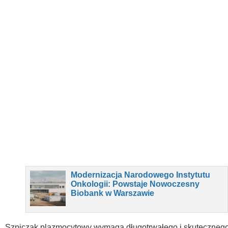
Modernizacja Narodowego Instytutu
Onkologii: Powstaje Nowoczesny
Biobank w Warszawie
Szpiczak plazmocytowy wymaga długotrwałego i skuteczneg