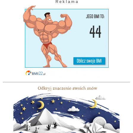
R e k l a m a