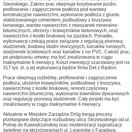
Sikorskiego. Zakres prac obejmuje korytowanie jezdni,
profilowanie i zagęszczenie podłoża pod warstwy
konstrukcyjne nawierzchni, wykonanie podłoża z gruntu
stabilizowanego cementem, podbudowy z kruszywa
łamanego, warstw nawierzchni z mieszanek mineralno-
bitumicznych, obrzeży i krawężników betonowych, oraz
nawierzchni z kostki brukowej na zjazdach. Ponadto,
wykonawcę czekają prace związane z regulacją pionową
studzienek, budową studni rewizyjnych, kanałów rurowych,
studzienek ściekowych oraz kanałów z rur PVC. Całość prac,
po podpisaniu umowy, ma być zrealizowana w ciągu
maksymalnie 6 miesięcy. Koszt inwestycji szacowany jest na
317 tys. zł, a jej wykonawcą będzie firma Det z Rędzin.
Prace obejmują rozbiórkę, profilowanie i zagęszczenie
podłoża, ułożenie krawężników, podbudowę z kruszywa,
nawierzchnię z kostki brukowej, remont częściowy
nawierzchni bitumicznej, wykonanie trawników dywanowych
oraz regulację pionową studzienek. Cały projekt ma być
zrealizowany w ciągu maksymalnie 4 miesięcy.
Aktualnie w Miejskim Zarządzie Dróg trwają procesy
przetargowe dotyczące rozbudowy ulicy Skrzetuskiego od ul.
Polnej do Kawodrzańskiej oraz modernizacji sygnalizacji
świetlnej na skrzyżowaniach ul. Legionów z Faradaya,