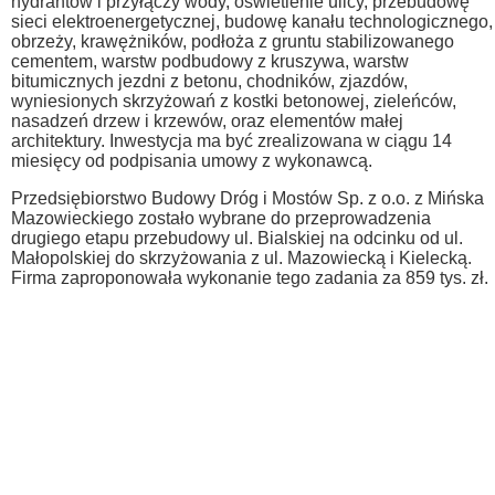
hydrantów i przyłączy wody, oświetlenie ulicy, przebudowę
sieci elektroenergetycznej, budowę kanału technologicznego,
obrzeży, krawężników, podłoża z gruntu stabilizowanego
cementem, warstw podbudowy z kruszywa, warstw
bitumicznych jezdni z betonu, chodników, zjazdów,
wyniesionych skrzyżowań z kostki betonowej, zieleńców,
nasadzeń drzew i krzewów, oraz elementów małej
architektury. Inwestycja ma być zrealizowana w ciągu 14
miesięcy od podpisania umowy z wykonawcą.
Przedsiębiorstwo Budowy Dróg i Mostów Sp. z o.o. z Mińska
Mazowieckiego zostało wybrane do przeprowadzenia
drugiego etapu przebudowy ul. Bialskiej na odcinku od ul.
Małopolskiej do skrzyżowania z ul. Mazowiecką i Kielecką.
Firma zaproponowała wykonanie tego zadania za 859 tys. zł.