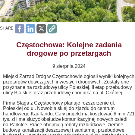
SHARE
Częstochowa: Kolejne zadania
drogowe po przetargach
9 sierpnia 2024
Miejski Zarząd Dróg w Częstochowie ogłosił wyniki kolejnych
przetargów dotyczących inwestycji drogowych. Zostały one
przyznane na rozbudowę ulicy Poleskiej, II etap przebudowy
ulicy Bialskiej oraz przebudowę chodnika na ul. Okólnej.
Firma Staga z Częstochowy planuje rozszerzenie ul.
Poleskiej od ul. Nowobialskiej do zjazdu do centrum
handlowego Kauflandu. Cały projekt ma kosztować 6 mln 721
tys. zł i ma służyć obsłudze komunikacyjnej nowych osiedli
na Parkitce. Prace obejmują roboty rozbiórkowe, ziemne,
budowę kanalizacji deszczowej i sanitarnej, przebudowę