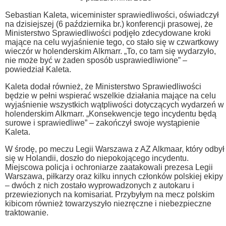
Sebastian Kaleta, wiceminister sprawiedliwości, oświadczył
na dzisiejszej (6 października br.) konferencji prasowej, że
Ministerstwo Sprawiedliwości podjęło zdecydowane kroki
mające na celu wyjaśnienie tego, co stało się w czwartkowy
wieczór w holenderskim Alkmarr. „To, co tam się wydarzyło,
nie może być w żaden sposób usprawiedliwione” –
powiedział Kaleta.
Kaleta dodał również, że Ministerstwo Sprawiedliwości
będzie w pełni wspierać wszelkie działania mające na celu
wyjaśnienie wszystkich wątpliwości dotyczących wydarzeń w
holenderskim Alkmarr. „Konsekwencje tego incydentu będą
surowe i sprawiedliwe” – zakończył swoje wystąpienie
Kaleta.
W środę, po meczu Legii Warszawa z AZ Alkmaar, który odbył
się w Holandii, doszło do niepokojącego incydentu.
Miejscowa policja i ochroniarze zaatakowali prezesa Legii
Warszawa, piłkarzy oraz kilku innych członków polskiej ekipy
– dwóch z nich zostało wyprowadzonych z autokaru i
przewiezionych na komisariat. Przybyłym na mecz polskim
kibicom również towarzyszyło niezręczne i niebezpieczne
traktowanie.