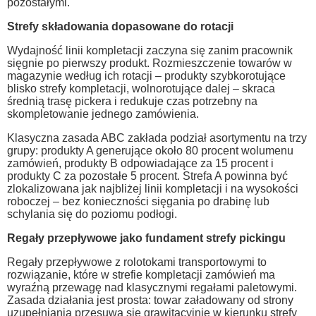
pozostałymi.
Strefy składowania dopasowane do rotacji
Wydajność linii kompletacji zaczyna się zanim pracownik
sięgnie po pierwszy produkt. Rozmieszczenie towarów w
magazynie według ich rotacji – produkty szybkorotujące
blisko strefy kompletacji, wolnorotujące dalej – skraca
średnią trasę pickera i redukuje czas potrzebny na
skompletowanie jednego zamówienia.
Klasyczna zasada ABC zakłada podział asortymentu na trzy
grupy: produkty A generujące około 80 procent wolumenu
zamówień, produkty B odpowiadające za 15 procent i
produkty C za pozostałe 5 procent. Strefa A powinna być
zlokalizowana jak najbliżej linii kompletacji i na wysokości
roboczej – bez konieczności sięgania po drabinę lub
schylania się do poziomu podłogi.
Regały przepływowe jako fundament strefy pickingu
Regały przepływowe z rolotokami transportowymi to
rozwiązanie, które w strefie kompletacji zamówień ma
wyraźną przewagę nad klasycznymi regałami paletowymi.
Zasada działania jest prosta: towar załadowany od strony
uzupełniania przesuwa się grawitacyjnie w kierunku strefy