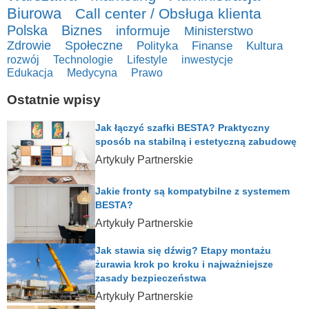
Biurowa
Call center / Obsługa klienta
Polska
Biznes
informuje
Ministerstwo
Zdrowie
Społeczne
Polityka
Finanse
Kultura
rozwój
Technologie
Lifestyle
inwestycje
Edukacja
Medycyna
Prawo
Ostatnie wpisy
Jak łączyć szafki BESTA? Praktyczny
sposób na stabilną i estetyczną zabudowę
Artykuły Partnerskie
Jakie fronty są kompatybilne z systemem
BESTA?
Artykuły Partnerskie
Jak stawia się dźwig? Etapy montażu
żurawia krok po kroku i najważniejsze
zasady bezpieczeństwa
Artykuły Partnerskie