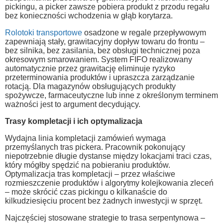
pickingu, a picker zawsze pobiera produkt z przodu regału
bez konieczności wchodzenia w głąb korytarza.
Rolotoki transportowe
osadzone w regale przepływowym
zapewniają stały, grawitacyjny dopływ towaru do frontu –
bez silnika, bez zasilania, bez obsługi technicznej poza
okresowym smarowaniem. System FIFO realizowany
automatycznie przez grawitację eliminuje ryzyko
przeterminowania produktów i upraszcza zarządzanie
rotacją. Dla magazynów obsługujących produkty
spożywcze, farmaceutyczne lub inne z określonym terminem
ważności jest to argument decydujący.
Trasy kompletacji i ich optymalizacja
Wydajna linia kompletacji zamówień wymaga
przemyślanych tras pickera. Pracownik pokonujący
niepotrzebnie długie dystanse między lokacjami traci czas,
który mógłby spędzić na pobieraniu produktów.
Optymalizacja tras kompletacji – przez właściwe
rozmieszczenie produktów i algorytmy kolejkowania zleceń
– może skrócić czas pickingu o kilkanaście do
kilkudziesięciu procent bez żadnych inwestycji w sprzęt.
Najczęściej stosowane strategie to trasa serpentynowa –