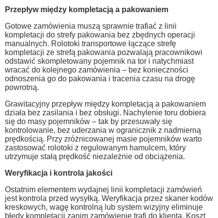
Przepływ między kompletacją a pakowaniem
Gotowe zamówienia muszą sprawnie trafiać z linii
kompletacji do strefy pakowania bez zbędnych operacji
manualnych. Rolotoki transportowe łączące strefę
kompletacji ze strefą pakowania pozwalają pracownikowi
odstawić skompletowany pojemnik na tor i natychmiast
wracać do kolejnego zamówienia – bez konieczności
odnoszenia go do pakowania i tracenia czasu na drogę
powrotną.
Grawitacyjny przepływ między kompletacją a pakowaniem
działa bez zasilania i bez obsługi. Nachylenie toru dobiera
się do masy pojemników – tak by przesuwały się
kontrolowanie, bez uderzania w ogranicznik z nadmierną
prędkością. Przy zróżnicowanej masie pojemników warto
zastosować rolotoki z regulowanym hamulcem, który
utrzymuje stałą prędkość niezależnie od obciążenia.
Weryfikacja i kontrola jakości
Ostatnim elementem wydajnej linii kompletacji zamówień
jest kontrola przed wysyłką. Weryfikacja przez skaner kodów
kreskowych, wagę kontrolną lub system wizyjny eliminuje
błędy kompletacji zanim zamówienie trafi do klienta. Koszt