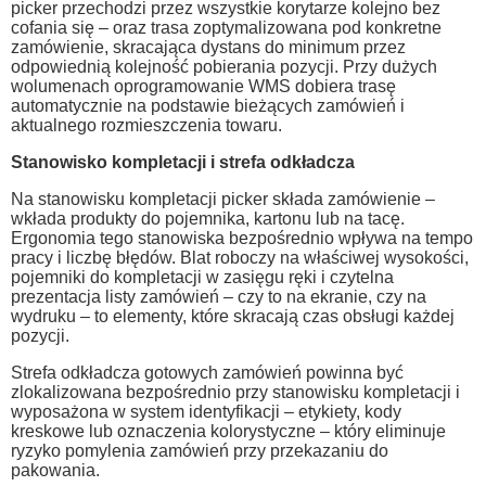
picker przechodzi przez wszystkie korytarze kolejno bez
cofania się – oraz trasa zoptymalizowana pod konkretne
zamówienie, skracająca dystans do minimum przez
odpowiednią kolejność pobierania pozycji. Przy dużych
wolumenach oprogramowanie WMS dobiera trasę
automatycznie na podstawie bieżących zamówień i
aktualnego rozmieszczenia towaru.
Stanowisko kompletacji i strefa odkładcza
Na stanowisku kompletacji picker składa zamówienie –
wkłada produkty do pojemnika, kartonu lub na tacę.
Ergonomia tego stanowiska bezpośrednio wpływa na tempo
pracy i liczbę błędów. Blat roboczy na właściwej wysokości,
pojemniki do kompletacji w zasięgu ręki i czytelna
prezentacja listy zamówień – czy to na ekranie, czy na
wydruku – to elementy, które skracają czas obsługi każdej
pozycji.
Strefa odkładcza gotowych zamówień powinna być
zlokalizowana bezpośrednio przy stanowisku kompletacji i
wyposażona w system identyfikacji – etykiety, kody
kreskowe lub oznaczenia kolorystyczne – który eliminuje
ryzyko pomylenia zamówień przy przekazaniu do
pakowania.