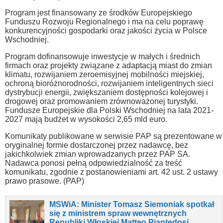
Program jest finansowany ze środków Europejskiego
Funduszu Rozwoju Regionalnego i ma na celu poprawę
konkurencyjności gospodarki oraz jakości życia w Polsce
Wschodniej.
Program dofinansowuje inwestycje w małych i średnich
firmach oraz projekty związane z adaptacją miast do zmian
klimatu, rozwijaniem zeroemisyjnej mobilności miejskiej,
ochroną bioróżnorodności, rozwijaniem inteligentnych sieci
dystrybucji energii, zwiększaniem dostępności kolejowej i
drogowej oraz promowaniem zrównoważonej turystyki.
Fundusze Europejskie dla Polski Wschodniej na lata 2021-
2027 mają budżet w wysokości 2,65 mld euro.
Komunikaty publikowane w serwisie PAP są prezentowane w
oryginalnej formie dostarczonej przez nadawcę, bez
jakichkolwiek zmian wprowadzanych przez PAP SA.
Nadawca ponosi pełną odpowiedzialność za treść
komunikatu, zgodnie z postanowieniami art. 42 ust. 2 ustawy
prawo prasowe. (PAP)
MSWiA: Minister Tomasz Siemoniak spotkał
się z ministrem spraw wewnętrznych
Republiki Włoskiej Matteo Piantedosi