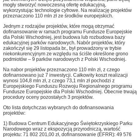
mogły stworzyć nowoczesną ofertę edukacyjną,
wykorzystując technologie cyfrowe. Na realizację projektów
przeznaczono 110 mln zł ze środków europejskich.
Jednym z rodzajów projektów, które mogą otrzymać
dofinansowanie w ramach programu Fundusze Europejskie
dla Polski Wschodniej, jest budowa lub rozbudowa bazy
edukacyjnej parków narodowych. Nabór projektów, który
zakończył się 29 listopada br., był prowadzony w trybie
niekonkurencyjnym ze względu na ściśle określone grono
podmiotów – 9 parków narodowych z Polski Wschodniej.
Na nabor projektów przeznaczono 110 mln zł, z czego
dofinansowano już 7 inwestycji. Całkowity koszt realizacji
wynosi 104,8 mln zł, z czego 73,1 mln zł pochodzi z
Europejskiego Funduszu Rozwoju Regionalnego programu
Fundusze Europejskie dla Polski Wschodniej. Obecnie trwają
procedury oceny pozostałych 3 projektów.
Oto lista dotychczas wybranych do dofinansowania
projektów:
1) Budowa Centrum Edukacyjnego Świętokrzyskiego Parku
Narodowego wraz z ekspozycją przyrodniczą, wartość
projektu: 71 802 201,00 zł, dofinansowanie (EFRR): 49 576