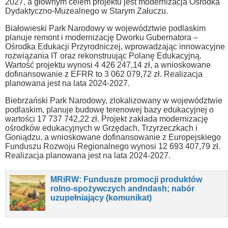
2027, a głównym celem projektu jest modernizacja Ośrodka
Dydaktyczno-Muzealnego w Starym Załuczu.
Białowieski Park Narodowy w województwie podlaskim
planuje remont i modernizację Dworku Gubernatora –
Ośrodka Edukacji Przyrodniczej, wprowadzając innowacyjne
rozwiązania IT oraz rekonstruując Polanę Edukacyjną.
Wartość projektu wynosi 4 426 247,14 zł, a wnioskowane
dofinansowanie z EFRR to 3 062 079,72 zł. Realizacja
planowana jest na lata 2024-2027.
Biebrzański Park Narodowy, zlokalizowany w województwie
podlaskim, planuje budowę terenowej bazy edukacyjnej o
wartości 17 737 742,22 zł. Projekt zakłada modernizację
ośrodków edukacyjnych w Grzędach, Trzyrzeczkach i
Goniądzu, a wnioskowane dofinansowanie z Europejskiego
Funduszu Rozwoju Regionalnego wynosi 12 693 407,79 zł.
Realizacja planowana jest na lata 2024-2027.
MRiRW: Fundusze promocji produktów
rolno-spożywczych andndash; nabór
uzupełniający (komunikat)