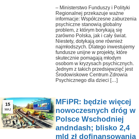
– Ministerstwo Funduszy i Polityki
Regionalnej przekazuje ważne
informacje: Współczesne zaburzenia
psychiczne stanowią globalny
problem, z którym borykają się
zarówno Polska, jak i cały świat.
Niestety, dotykają one również
najmłodszych. Dlatego inwestujemy
fundusze unijne w projekty, które
skutecznie pomagają młodym
osobom w kryzysach psychicznych.
Jednym z takich przedsięwzięć jest
Środowiskowe Centrum Zdrowia
Psychicznego dla dzieci […]
MFiPR: będzie więcej
15
nowoczesnych dróg w
MAJ
Polsce Wschodniej
andndash; blisko 2,4
mld zł dofinansowania