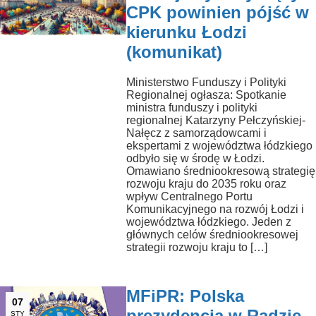
CPK powinien pójść w
kierunku Łodzi
(komunikat)
Ministerstwo Funduszy i Polityki
Regionalnej ogłasza: Spotkanie
ministra funduszy i polityki
regionalnej Katarzyny Pełczyńskiej-
Nałęcz z samorządowcami i
ekspertami z województwa łódzkiego
odbyło się w środę w Łodzi.
Omawiano średniookresową strategię
rozwoju kraju do 2035 roku oraz
wpływ Centralnego Portu
Komunikacyjnego na rozwój Łodzi i
województwa łódzkiego. Jeden z
głównych celów średniookresowej
strategii rozwoju kraju to […]
MFiPR: Polska
07
prezydencja w Radzie
STY