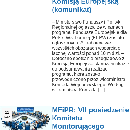
Komisją Europejską
(komunikat)
– Ministerstwo Funduszy i Polityki
Regionalnej ogłasza, że w ramach
programu Fundusze Europejskie dla
Polski Wschodniej (FEPW) zostało
ogłoszonych 29 naborów we
wszystkich obszarach wsparcia o
łącznej wartości ponad 10 mld zł. –
Doroczne spotkanie przeglądowe z
Komisją Europejską stanowiło okazję
do podsumowania realizacji
programu, które zostało
przewodniczone przez wiceministra
Konrada Wojnarowskiego. Według
wiceministra Konrada […]
MFiPR: VII posiedzenie
11
Komitetu
PAŹ
Monitorującego