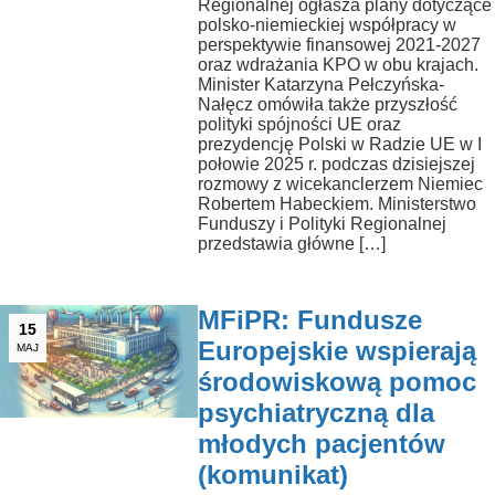
Regionalnej ogłasza plany dotyczące
polsko-niemieckiej współpracy w
perspektywie finansowej 2021-2027
oraz wdrażania KPO w obu krajach.
Minister Katarzyna Pełczyńska-
Nałęcz omówiła także przyszłość
polityki spójności UE oraz
prezydencję Polski w Radzie UE w I
połowie 2025 r. podczas dzisiejszej
rozmowy z wicekanclerzem Niemiec
Robertem Habeckiem. Ministerstwo
Funduszy i Polityki Regionalnej
przedstawia główne […]
MFiPR: Fundusze
15
Europejskie wspierają
MAJ
środowiskową pomoc
psychiatryczną dla
młodych pacjentów
(komunikat)