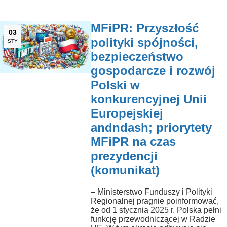
MFiPR: Przyszłość
03
polityki spójności,
STY
bezpieczeństwo
gospodarcze i rozwój
Polski w
konkurencyjnej Unii
Europejskiej
andndash; priorytety
MFiPR na czas
prezydencji
(komunikat)
– Ministerstwo Funduszy i Polityki
Regionalnej pragnie poinformować,
że od 1 stycznia 2025 r. Polska pełni
funkcję przewodniczącej w Radzie