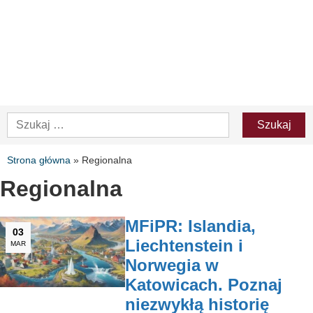
Strona główna
»
Regionalna
Regionalna
MFiPR: Islandia,
03
Liechtenstein i
MAR
Norwegia w
Katowicach. Poznaj
niezwykłą historię