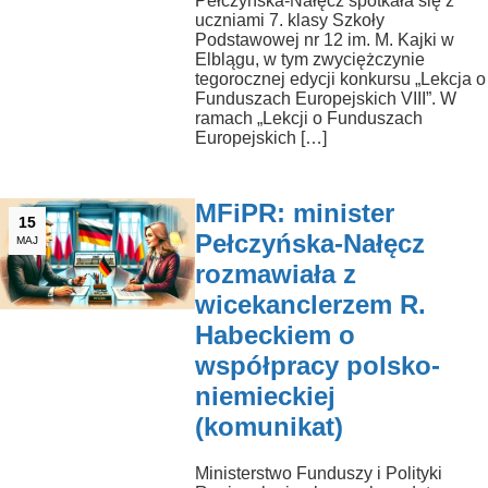
Pełczyńska-Nałęcz spotkała się z
uczniami 7. klasy Szkoły
Podstawowej nr 12 im. M. Kajki w
Elblągu, w tym zwyciężczynie
tegorocznej edycji konkursu „Lekcja o
Funduszach Europejskich VIII”. W
ramach „Lekcji o Funduszach
Europejskich […]
MFiPR: minister
15
Pełczyńska-Nałęcz
MAJ
rozmawiała z
wicekanclerzem R.
Habeckiem o
współpracy polsko-
niemieckiej
(komunikat)
Ministerstwo Funduszy i Polityki