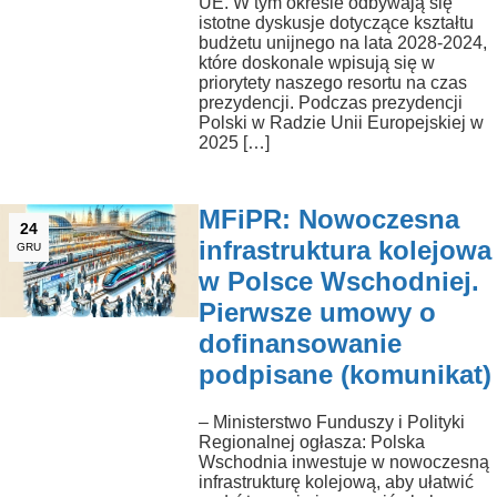
UE. W tym okresie odbywają się
istotne dyskusje dotyczące kształtu
budżetu unijnego na lata 2028-2024,
które doskonale wpisują się w
priorytety naszego resortu na czas
prezydencji. Podczas prezydencji
Polski w Radzie Unii Europejskiej w
2025 […]
MFiPR: Nowoczesna
24
infrastruktura kolejowa
GRU
w Polsce Wschodniej.
Pierwsze umowy o
dofinansowanie
podpisane (komunikat)
– Ministerstwo Funduszy i Polityki
Regionalnej ogłasza: Polska
Wschodnia inwestuje w nowoczesną
infrastrukturę kolejową, aby ułatwić