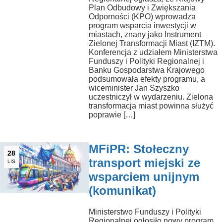
Plan Odbudowy i Zwiększania
Odporności (KPO) wprowadza
program wsparcia inwestycji w
miastach, znany jako Instrument
Zielonej Transformacji Miast (IZTM).
Konferencja z udziałem Ministerstwa
Funduszy i Polityki Regionalnej i
Banku Gospodarstwa Krajowego
podsumowała efekty programu, a
wiceminister Jan Szyszko
uczestniczył w wydarzeniu. Zielona
transformacja miast powinna służyć
poprawie […]
MFiPR: Stołeczny
28
transport miejski ze
LIS
wsparciem unijnym
(komunikat)
Ministerstwo Funduszy i Polityki
Regionalnej ogłosiło nowy program