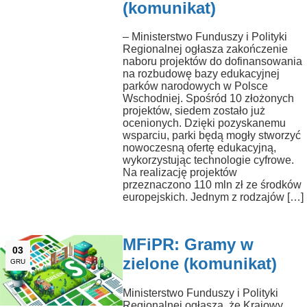
(komunikat)
– Ministerstwo Funduszy i Polityki
Regionalnej ogłasza zakończenie
naboru projektów do dofinansowania
na rozbudowę bazy edukacyjnej
parków narodowych w Polsce
Wschodniej. Spośród 10 złożonych
projektów, siedem zostało już
ocenionych. Dzięki pozyskanemu
wsparciu, parki będą mogły stworzyć
nowoczesną ofertę edukacyjną,
wykorzystując technologie cyfrowe.
Na realizację projektów
przeznaczono 110 mln zł ze środków
europejskich. Jednym z rodzajów […]
MFiPR: Gramy w
03
zielone (komunikat)
GRU
Ministerstwo Funduszy i Polityki
Regionalnej ogłasza, że Krajowy