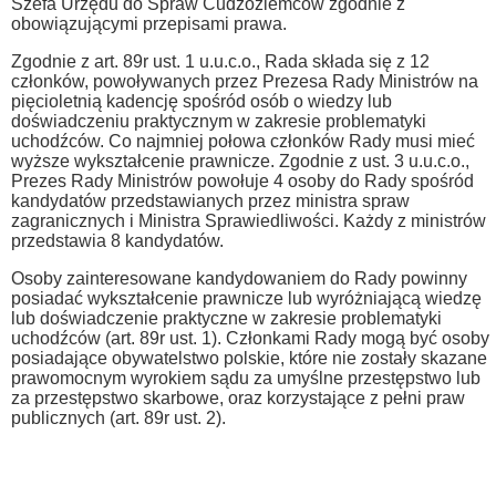
Szefa Urzędu do Spraw Cudzoziemców zgodnie z
obowiązującymi przepisami prawa.
Zgodnie z art. 89r ust. 1 u.u.c.o., Rada składa się z 12
członków, powoływanych przez Prezesa Rady Ministrów na
pięcioletnią kadencję spośród osób o wiedzy lub
doświadczeniu praktycznym w zakresie problematyki
uchodźców. Co najmniej połowa członków Rady musi mieć
wyższe wykształcenie prawnicze. Zgodnie z ust. 3 u.u.c.o.,
Prezes Rady Ministrów powołuje 4 osoby do Rady spośród
kandydatów przedstawianych przez ministra spraw
zagranicznych i Ministra Sprawiedliwości. Każdy z ministrów
przedstawia 8 kandydatów.
Osoby zainteresowane kandydowaniem do Rady powinny
posiadać wykształcenie prawnicze lub wyróżniającą wiedzę
lub doświadczenie praktyczne w zakresie problematyki
uchodźców (art. 89r ust. 1). Członkami Rady mogą być osoby
posiadające obywatelstwo polskie, które nie zostały skazane
prawomocnym wyrokiem sądu za umyślne przestępstwo lub
za przestępstwo skarbowe, oraz korzystające z pełni praw
publicznych (art. 89r ust. 2).