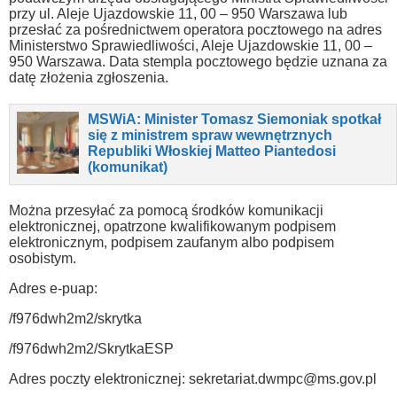
przy ul. Aleje Ujazdowskie 11, 00 – 950 Warszawa lub
przesłać za pośrednictwem operatora pocztowego na adres
Ministerstwo Sprawiedliwości, Aleje Ujazdowskie 11, 00 –
950 Warszawa. Data stempla pocztowego będzie uznana za
datę złożenia zgłoszenia.
MSWiA: Minister Tomasz Siemoniak spotkał
się z ministrem spraw wewnętrznych
Republiki Włoskiej Matteo Piantedosi
(komunikat)
Można przesyłać za pomocą środków komunikacji
elektronicznej, opatrzone kwalifikowanym podpisem
elektronicznym, podpisem zaufanym albo podpisem
osobistym.
Adres e-puap:
/f976dwh2m2/skrytka
/f976dwh2m2/SkrytkaESP
Adres poczty elektronicznej:
sekretariat.dwmpc@ms.gov.pl