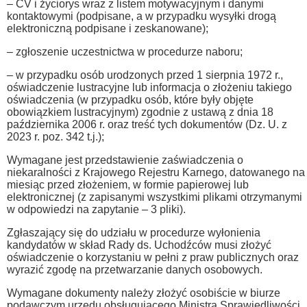
– CV i życiorys wraz z listem motywacyjnym i danymi
kontaktowymi (podpisane, a w przypadku wysyłki drogą
elektroniczną podpisane i zeskanowane);
– zgłoszenie uczestnictwa w procedurze naboru;
– w przypadku osób urodzonych przed 1 sierpnia 1972 r.,
oświadczenie lustracyjne lub informacja o złożeniu takiego
oświadczenia (w przypadku osób, które były objęte
obowiązkiem lustracyjnym) zgodnie z ustawą z dnia 18
października 2006 r. oraz treść tych dokumentów (Dz. U. z
2023 r. poz. 342 t.j.);
Wymagane jest przedstawienie zaświadczenia o
niekaralności z Krajowego Rejestru Karnego, datowanego na
miesiąc przed złożeniem, w formie papierowej lub
elektronicznej (z zapisanymi wszystkimi plikami otrzymanymi
w odpowiedzi na zapytanie – 3 pliki).
Zgłaszający się do udziału w procedurze wyłonienia
kandydatów w skład Rady ds. Uchodźców musi złożyć
oświadczenie o korzystaniu w pełni z praw publicznych oraz
wyrazić zgodę na przetwarzanie danych osobowych.
Wymagane dokumenty należy złożyć osobiście w biurze
podawczym urzędu obsługującego Ministra Sprawiedliwości