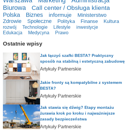
Warszawa
Marketing
Administracja
Biurowa
Call center / Obsługa klienta
Polska
Biznes
informuje
Ministerstwo
Zdrowie
Społeczne
Polityka
Finanse
Kultura
rozwój
Technologie
Lifestyle
inwestycje
Edukacja
Medycyna
Prawo
Ostatnie wpisy
Jak łączyć szafki BESTA? Praktyczny
sposób na stabilną i estetyczną zabudowę
Artykuły Partnerskie
Jakie fronty są kompatybilne z systemem
BESTA?
Artykuły Partnerskie
Jak stawia się dźwig? Etapy montażu
żurawia krok po kroku i najważniejsze
zasady bezpieczeństwa
Artykuły Partnerskie